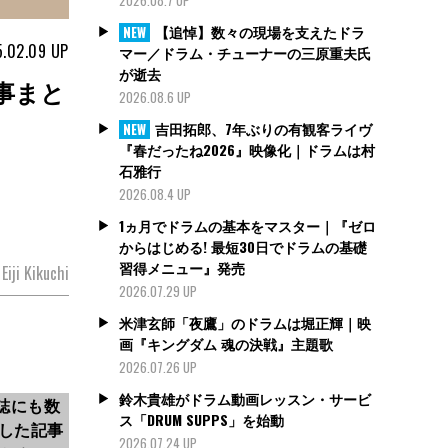
【追悼】数々の現場を支えたドラ
NEW
.02.09
UP
マー／ドラム・チューナーの三原重夫氏
が逝去
記事まと
2026.08.6 UP
吉田拓郎、7年ぶりの有観客ライヴ
NEW
『春だったね2026』映像化｜ドラムは村
石雅行
2026.08.4 UP
1ヵ月でドラムの基本をマスター｜『ゼロ
からはじめる! 最短30日でドラムの基礎
習得メニュー』発売
iji Kikuchi
2026.07.29 UP
米津玄師「夜鷹」のドラムは堀正輝｜映
画『キングダム 魂の決戦』主題歌
2026.07.26 UP
鈴木貴雄がドラム動画レッスン・サービ
本誌にも数
ス「DRUM SUPPS」を始動
した記事
2026.07.24 UP