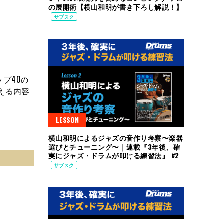
の展開術【横山和明が書き下ろし解説！】
サブスク
プ40の
える内容
LESSON
横山和明によるジャズの音作り考察〜楽器
選びとチューニング〜｜連載『3年後、確
実にジャズ・ドラムが叩ける練習法』 #2
サブスク