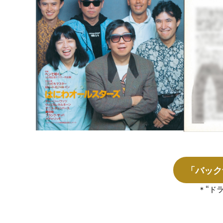
「バック
＊“ド