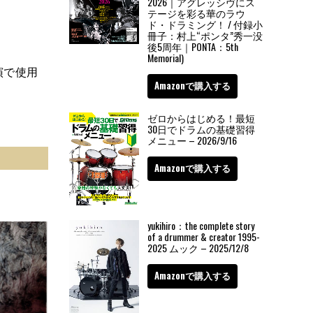
2026｜アグレッシヴにス
テージを彩る華のラウ
ド・ドラミング！ / 付録小
冊子：村上“ポンタ”秀一没
後5周年｜PONTA：5th
Memorial)
公演で使用
Amazonで購入する
ゼロからはじめる！最短
30日でドラムの基礎習得
メニュー – 2026/9/16
Amazonで購入する
yukihiro：the complete story
of a drummer & creator 1995-
2025 ムック – 2025/12/8
Amazonで購入する