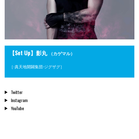
【Set Up】影丸
（カゲマル）
［-真天地開闢集団-ジグザグ］
Twitter
Instagram
YouTube