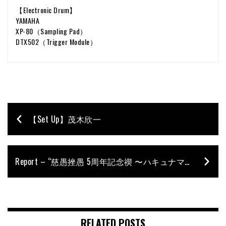
【Electronic Drum】
YAMAHA
XP-80（Sampling Pad）
DTX502（Trigger Module）
【Set Up】茂木欣一
Report – “慈愚挫愚 5周年記念禊 〜ハキュナマタタ〜”関東編をレポート！（影丸［-真天地開闢集団-ジグザグ］）
RELATED POSTS