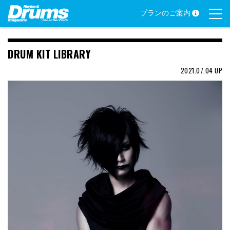
Skip
プランのご案内
to
content
DRUM KIT LIBRARY
2021.07.04
UP