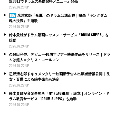
短30日でドラムの基礎習得メニュー』発売
2026.07.29 UP
米津玄師「夜鷹」のドラムは堀正輝｜映画『キングダム
NEW
魂の決戦』主題歌
2026.07.26 UP
鈴木貴雄がドラム動画レッスン・サービス「DRUM SUPPS」を
始動
2026.07.24 UP
久保田利伸、デビュー40周年ツアー映像作品をリリース｜ドラ
ムは超人＝クリス・コールマン
2026.07.22 UP
忌野清志郎ドキュメンタリー映画新予告＆出演者情報公開｜長
女・百世による絵本発売も決定
2026.07.22 UP
鈴木貴雄が音楽事務所「MY FLAGMENT」設立｜オンライン・ド
ラム教育サービス「DRUM SUPPS」も始動
2026.07.20 UP