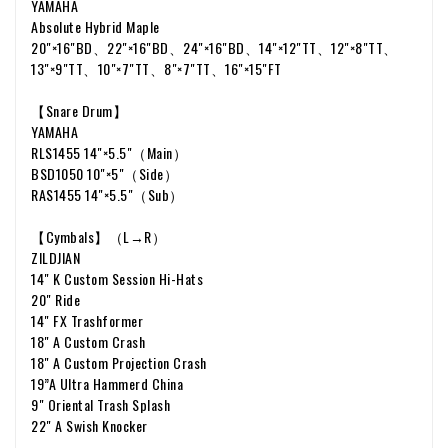
YAMAHA
Absolute Hybrid Maple
20"×16"BD、22"×16"BD、24"×16"BD、14"×12"TT、12"×8"TT、
13"×9"TT、10"×7"TT、8"×7"TT、16"×15"FT
【Snare Drum】
YAMAHA
RLS1455 14"×5.5"（Main）
BSD1050 10"×5"（Side）
RAS1455 14"×5.5"（Sub）
【Cymbals】（L→R）
ZILDJIAN
14" K Custom Session Hi-Hats
20" Ride
14" FX Trashformer
18" A Custom Crash
18" A Custom Projection Crash
19”A Ultra Hammerd China
9" Oriental Trash Splash
22" A Swish Knocker