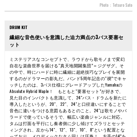
Photo：Tetsuro Sato
DRUM KIT
繊細な音色使いを意識した迫力満点の3バス要塞セ
ット
ミステリアスなコンセプトで、ラウドから歌モノまで変幻
自在な楽曲世界を届ける“真天地開闢集団”＝ジグザグ。そ
の中で、時にハードに時に繊細に超絶技巧なプレイを展開
するのがドラマーの影丸だ。バンド5周年記念の“禊”でキャ
ッチしたのは、3バス仕様にグレードアップしたYamahaの
Absolute Hybrid Maple！ もともと“要塞セット”が好きで、
見た目のインパクトも意識して、24"バス・ドラムを新たに
導入したというが、20"、22"、24"と口径違いにすることで
音色に違いをつける意図もあるとのこと。24"は歌モノやバ
ラードで使っているそうで、幅広い楽曲ジャンルに対応。
タムは打面を平行にし奏者側に少し傾けてズラリとセッテ
ィングされ、左から14"、12"、13"、10"、8"という配置とな
っており、メロディックなタム回しは圧巻！ 左手の14”を