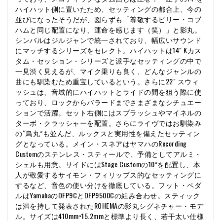
ハイハット側に置いたため、セッティングの都合上、今の
並びになったそうだが、図らずも「尊敬するビリー・コブ
ハムと同じ配置になり、運命を感じます（笑）」と影丸。
シンバルはジルジャンで統一されており、幅広いサウンド
にマッチするシリーズをセレクト。ハイハットは14" Kカス
タム・セッション・シリーズと派手なセッティングの中で
一見渋く見えるが、マイク乗りも良く、どんなジャンルの
曲にも馴染むため重宝しているという。さらに22" スウィ
ッシュは、音域的にハイハットとライドの間を狙う際に使
っており、ロックからバラードまでさまざまなシチュエー
ションで活躍。セット右側にはスプラッシュやマイネルの
ターボ・クラッシャーを配置。さらにライヴではお馴染み
の“鳥丸”も並んだ、ルックスと実用性を備えたセッティン
グとなっている。メイン・スネアはヤマハのRecording
Customのステンレス・スティールで、予備としてアルミ・
シェルも用意。サイドにはStage Customの10”を配置し、本
人が敬愛するサイモン・フィリップス的なセッティングに
するなど、音色の使い分けを徹底している。フット・ペダ
ルはYamahaのDFP9CとDFP9500Cの組み合わせ。スティック
は満を持して発表されたROHEMAの影丸シグネチャー・モデ
ル。サイズは410mm×15.2mmと標準より長く、若干太い仕様