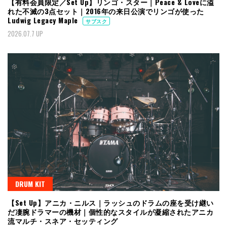
【有料会員限定／Set Up】リンゴ・スター｜Peace & Loveに溢
れた不滅の3点セット｜2016年の来日公演でリンゴが使った
Ludwig Legacy Maple
サブスク
2026.07.7 UP
DRUM KIT
【Set Up】アニカ・ニルス｜ラッシュのドラムの座を受け継い
だ凄腕ドラマーの機材｜個性的なスタイルが凝縮されたアニカ
流マルチ・スネア・セッティング