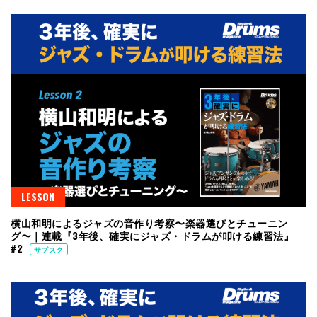
LESSON
横山和明によるジャズの音作り考察〜楽器選びとチューニン
グ〜｜連載『3年後、確実にジャズ・ドラムが叩ける練習法』
#2
サブスク