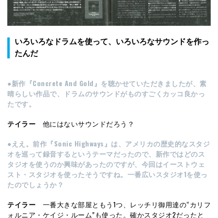
いろいろなドラムを使って、いろいろなサウンドを作っ
たんだ
●新作『Concrete And Gold』を聴かせていただきましたが、素
晴らしい作品で、ドラムのサウンドがものすごくカッコ良かっ
たです。
テイラー
他にはないサウンドだろう？
●ええ。前作『Sonic Highways』は、アメリカの歴史的なスタジ
オを巡って録音するというテーマだったので、新作ではどのス
タジオを使うのか興味があったのですが、今回はイーストウェ
スト・スタジオを使ったそうですね。一番広いスタジオ1を使っ
たのでしょうか？
テイラー
一番大きな部屋ともう1つ、レッチリ御用達の“カリフ
ォルニア・ケイジ・ルーム”も使った。確かスタジオ2だったと