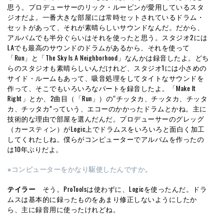
思う。プロデューサーのリック・ルービンが愛用しているスタ
ジオだよ。一番大きな部屋には常時セットされているドラム・
セットがあって、それが素晴らしいサウンドなんだ。だから、
アルバムでも半分ぐらいはそれを使ったと思う。スタジオ2には
LAでも最高のサウンドのドラムがあるから、それを使って
「Run」と「The Sky Is A Neighborhood」なんかは録音したよ。どち
らのスタジオも素晴らしいんだけれど、スタジオ1には小さめの
サイド・ルームもあって、吸音処理をしてタイトなサウンドを
作って、そこでもいろいろなパートを録音したよ。「Make It
Right」とか、2曲目（「Run」）の“チッタカ、チッタカ、チッタ
カ、チッタカ”っていう、エコーのかかったドラムとかね。主に
技術的な理由で部屋を選んだんだ。プロデューサーのグレッグ
（カースティン）がLogic上でドラムスをいろいろと面白く加工
してくれたしね。僕らがコンピューターでアルバムを作ったの
は10年ぶりだよ。
●コンピューターをかなり駆使したんですか。
テイラー
そう。ProToolsは使わずに、Logicを使ったんだ。ドラ
ムスは基本的に録ったものをあまり修正しないようにしたか
ら、主に録音用に使ったけれどね。