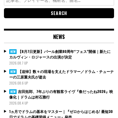
for:
NEWS
【8月7日更新】パール創業80周年“フェス”開催｜新たに
NEW
カルヴィン・ロジャースの出演が決定
2026.08.7 UP
【追悼】数々の現場を支えたドラマー／ドラム・チューナ
NEW
ーの三原重夫氏が逝去
2026.08.6 UP
吉田拓郎、7年ぶりの有観客ライヴ『春だったね2026』映
NEW
像化｜ドラムは村石雅行
2026.08.4 UP
1ヵ月でドラムの基本をマスター｜『ゼロからはじめる! 最短30
日でドラムの基礎習得メニュー』発売