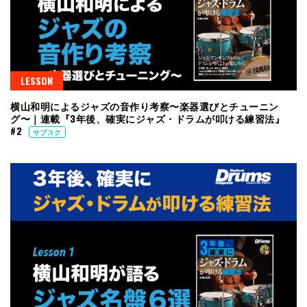
LESSON
横山和明によるジャズの音作り考察〜楽器選びとチューニン
グ〜｜連載『3年後、確実にジャズ・ドラムが叩ける練習法』
#2
サブスク