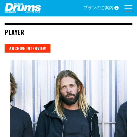
Skip
プランのご案内
to
content
PLAYER
ARCHIVE INTERVIEW