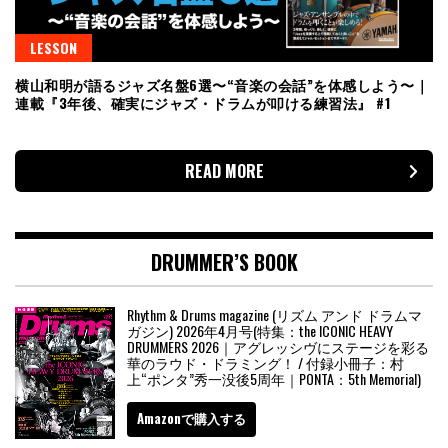
LESSON
横山和明が語るジャズ名盤6選〜“音楽の会話”を体感しよう〜｜
連載『3年後、確実にジャズ・ドラムが叩ける練習法』 #1
READ MORE
DRUMMER’S BOOK
Rhythm & Drums magazine (リズム アンド ドラムマ
ガジン) 2026年4月号(特集：the ICONIC HEAVY
DRUMMERS 2026｜アグレッシヴにステージを彩る
華のラウド・ドラミング！ / 付録小冊子：村
上“ポンタ”秀一没後5周年｜PONTA：5th Memorial)
Amazonで購入する