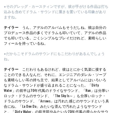
●そのグレッグ・カースティンですが、彼が手がける作品は打ち
込みも含めてドラム・サウンドに重きを置いている印象があり
ますね。
テイラー
うん、アデルのアルバムもそうだしね。彼は自分の
プロデュース作品の多くでドラムも叩いていて、アデルの作品
でも叩いている。ごくシンプルなプレイだけれど、素晴らしい
フィールを持っているね。
●だからこそドラムのサウンドにもこだわりがあるんでしょう
ね。
テイラー
こだわりもあるけれど、彼はとにかく気楽に接する
ことのできる人なんだ。それに、エンジニアのダレル・ソープ
も素晴らしい耳の持ち主で、結果としてアルバムにはいろいろ
なドラム・サウンドが盛り込まれることになった。「Dirty
Water」の前半は70年代風のドライなサウンド、「Run」は分厚い
ロック・ドラムのサウンド、「The Sky Is～」も分厚いロック・
ドラムのサウンド、「Arrows」は汚れた感じのサウンドという具
合にね。「La Dee Da」みたいな歪んで汚れたようなサウンド
と、「Dirty Water」の前半部分みたいな70年代風の滑らかなサウ