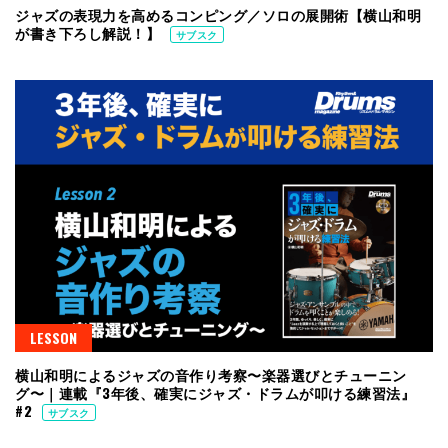
ジャズの表現力を高めるコンピング／ソロの展開術【横山和明
が書き下ろし解説！】
サブスク
LESSON
横山和明によるジャズの音作り考察〜楽器選びとチューニン
グ〜｜連載『3年後、確実にジャズ・ドラムが叩ける練習法』
#2
サブスク