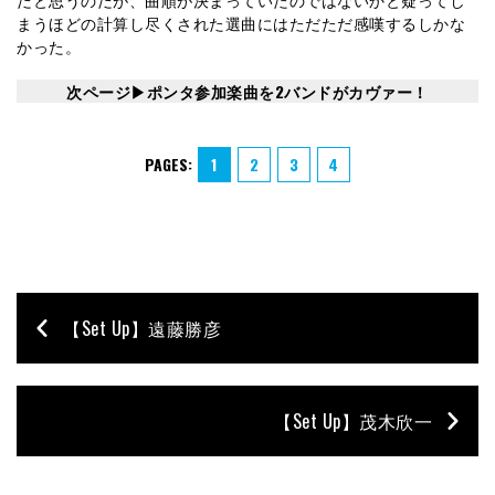
まうほどの計算し尽くされた選曲にはただただ感嘆するしかな
かった。
次ページ▶︎ポンタ参加楽曲を2バンドがカヴァー！
PAGES:
1
2
3
4
【Set Up】遠藤勝彦
【Set Up】茂木欣一