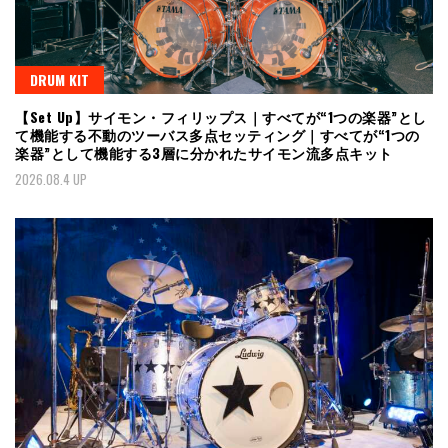
DRUM KIT
【Set Up】サイモン・フィリップス｜すべてが“1つの楽器”とし
て機能する不動のツーバス多点セッティング｜すべてが“1つの
楽器”として機能する3層に分かれたサイモン流多点キット
2026.08.4 UP