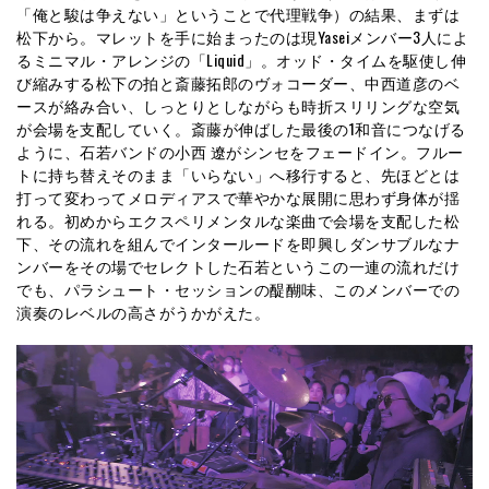
「俺と駿は争えない」ということで代理戦争）の結果、まずは
松下から。マレットを手に始まったのは現Yaseiメンバー3人によ
るミニマル・アレンジの「Liquid」。オッド・タイムを駆使し伸
び縮みする松下の拍と斎藤拓郎のヴォコーダー、中西道彦のベ
ースが絡み合い、しっとりとしながらも時折スリリングな空気
が会場を支配していく。斎藤が伸ばした最後の1和音につなげる
ように、石若バンドの小西 遼がシンセをフェードイン。フルー
トに持ち替えそのまま「いらない」へ移行すると、先ほどとは
打って変わってメロディアスで華やかな展開に思わず身体が揺
れる。初めからエクスペリメンタルな楽曲で会場を支配した松
下、その流れを組んでインタールードを即興しダンサブルなナ
ンバーをその場でセレクトした石若というこの一連の流れだけ
でも、パラシュート・セッションの醍醐味、このメンバーでの
演奏のレベルの高さがうかがえた。