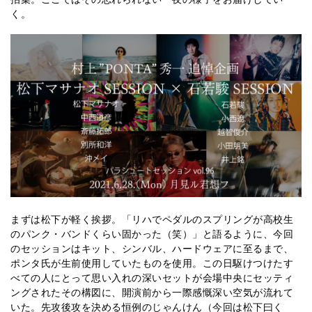
く。
まずは松下が軽く挨拶。「リハでペダルのスプリングが高校生
のパンク・バンドくらい固かった（笑）」と語るように、今回
のセッションはキット、シンバル、ハードウェアに至るまで、
ポンタ氏が生前使用していたものを使用。この日駆けつけたす
べての人にとって思い入れの深いセットが会場中央にセッティ
ングされたその構図に、開演前から一際感慨深い空気が流れて
いた。先攻後攻を決める恒例のじゃんけん（今回は松下曰く