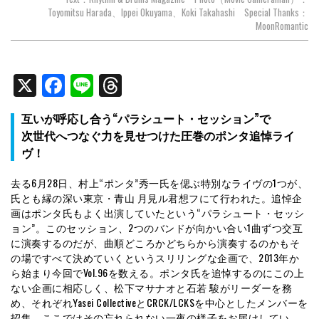
Toyomitsu Harada、Ippei Okuyama、Koki Takahashi Special Thanks：
MoonRomantic
X
Facebook
Line
Threads
互いが呼応し合う“パラシュート・セッション”で
次世代へつなぐ力を見せつけた圧巻のポンタ追悼ライ
ヴ！
去る6月28日、村上“ポンタ”秀一氏を偲ぶ特別なライヴの1つが、
氏とも縁の深い東京・青山 月見ル君想フにて行われた。追悼企
画はポンタ氏もよく出演していたという“パラシュート・セッシ
ョン”。このセッション、2つのバンドが向かい合い1曲ずつ交互
に演奏するのだが、曲順どころかどちらから演奏するのかもそ
の場ですべて決めていくというスリリングな企画で、2013年か
ら始まり今回でVol.96を数える。ポンタ氏を追悼するのにこの上
ない企画に相応しく、松下マサナオと石若 駿がリーダーを務
め、それぞれYasei CollectiveとCRCK/LCKSを中心としたメンバーを
招集。ここではその忘れられない一夜の様子をお届けしてい