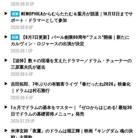
2026.08.10 UP
NEMOPHILAからむらたたむ＆葉月が脱退｜10月12日までサ
NEW
ポート・ドラマーとして参加
2026.08.8 UP
【8月7日更新】パール創業80周年“フェス”開催｜新たに
NEW
カルヴィン・ロジャースの出演が決定
2026.08.7 UP
【追悼】数々の現場を支えたドラマー／ドラム・チューナーの
三原重夫氏が逝去
2026.08.6 UP
吉田拓郎、7年ぶりの有観客ライヴ『春だったね2026』映像化
｜ドラムは村石雅行
2026.08.4 UP
1ヵ月でドラムの基本をマスター｜『ゼロからはじめる! 最短30
日でドラムの基礎習得メニュー』発売
2026.07.29 UP
米津玄師「夜鷹」のドラムは堀正輝｜映画『キングダム 魂の決
戦』主題歌