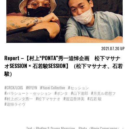
2021.07.20
UP
Report –【村上“PONTA”秀一追悼企画 松下マサナ
オSESSION × 石若駿SESSION】（松下マサナオ、石若
駿）
#CRCK/LCKS
#KYLYN
#Yasei Collective
#セッション
#パラシュート・セッション
#ポンタ
#山下達郎
#月見ル君想フ
#村上ポンタ秀一
#松下マサナオ
#渡辺香津美
#石若 駿
#追悼ライヴ
Text：Rhythm & Drums Magazine Photo（Movie Cameraman）：