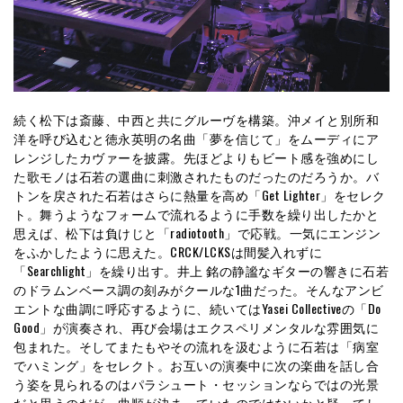
続く松下は斎藤、中西と共にグルーヴを構築。沖メイと別所和
洋を呼び込むと徳永英明の名曲「夢を信じて」をムーディにア
レンジしたカヴァーを披露。先ほどよりもビート感を強めにし
た歌モノは石若の選曲に刺激されたものだったのだろうか。バ
トンを戻された石若はさらに熱量を高め「Get Lighter」をセレク
ト。舞うようなフォームで流れるように手数を繰り出したかと
思えば、松下は負けじと「radiotooth」で応戦。一気にエンジン
をふかしたように思えた。CRCK/LCKSは間髪入れずに
「Searchlight」を繰り出す。井上 銘の静謐なギターの響きに石若
のドラムンベース調の刻みがクールな1曲だった。そんなアンビ
エントな曲調に呼応するように、続いてはYasei Collectiveの「Do
Good」が演奏され、再び会場はエクスペリメンタルな雰囲気に
包まれた。そしてまたもやその流れを汲むように石若は「病室
でハミング」をセレクト。お互いの演奏中に次の楽曲を話し合
う姿を見られるのはパラシュート・セッションならではの光景
だと思うのだが、曲順が決まっていたのではないかと疑ってし