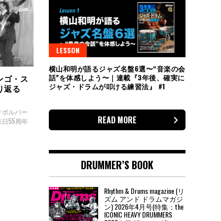
LESSON
横山和明が語るジャズ名盤6選〜“音楽の会
話”を体感しよう〜｜連載『3年後、確実に
ンゴ・ス
ジャズ・ドラムが叩ける練習法』 #1
り返る
リボルバー
READ MORE
来日55周年
DRUMMER’S BOOK
Rhythm & Drums magazine (リ
ズム アンド ドラムマガジ
ン) 2026年4月号(特集：the
ICONIC HEAVY DRUMMERS