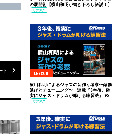
の展開術【横山和明が書き下ろし解説！】
サブスク
ート
LESSON
横山和明によるジャズの音作り考察〜楽器
選びとチューニング〜｜連載『3年後、確
実にジャズ・ドラムが叩ける練習法』 #2
サブスク