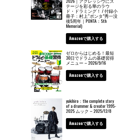
2026｜アグレッシヴにス
テージを彩る華のラウ
ド・ドラミング！ / 付録小
冊子：村上“ポンタ”秀一没
後5周年｜PONTA：5th
Memorial)
Amazonで購入する
ゼロからはじめる！最短
30日でドラムの基礎習得
メニュー – 2026/9/16
Amazonで購入する
yukihiro：the complete story
of a drummer & creator 1995-
2025 ムック – 2025/12/8
Amazonで購入する