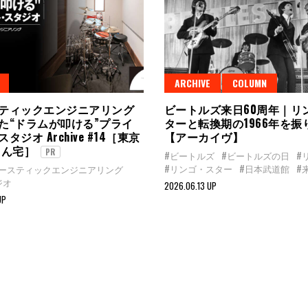
ARCHIVE
COLUMN
ティックエンジニアリング
ビートルズ来日60周年｜リ
た“ドラムが叩ける”プライ
ターと転換期の1966年を振
タジオ Archive #14［東京
【アーカイヴ】
さん宅］
PR
#ビートルズ
#ビートルズの日
#
#リンゴ・スター
#日本武道館
#
コースティックエンジニアリング
ジオ
2026.06.13 UP
UP