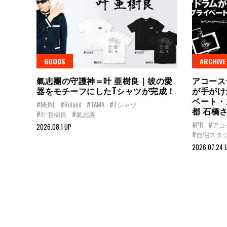
GOODS
ARCHIVE
氣志團の守護神＝叶 亜樹良｜彼の愛
アコース
器をモチーフにしたTシャツが完成！
が手がけ
ベート・ス
#MEINL
#Roland
#TAMA
#Tシャツ
都 石橋
#叶亜樹良
#氣志團
#PR
#ア
2026.08.1 UP
#自宅スタ
2026.07.24 