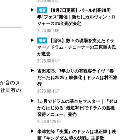
【8月7日更新】パール創業80周
NEW
年“フェス”開催｜新たにカルヴィン・ロ
ジャースの出演が決定
2026.08.7 UP
【追悼】数々の現場を支えたドラ
NEW
マー／ドラム・チューナーの三原重夫氏
が逝去
2026.08.6 UP
吉田拓郎、7年ぶりの有観客ライヴ『春
だったね2026』映像化｜ドラムは村石雅
とが音のヌ
行
テ社固有の
2026.08.4 UP
1ヵ月でドラムの基本をマスター｜『ゼロ
からはじめる! 最短30日でドラムの基礎
習得メニュー』発売
2026.07.29 UP
米津玄師「夜鷹」のドラムは堀正輝｜映
画『キングダム 魂の決戦』主題歌