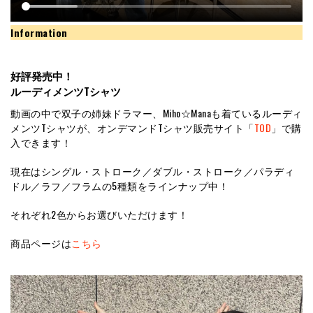
Information
好評発売中！
ルーディメンツTシャツ
動画の中で双子の姉妹ドラマー、Miho☆Manaも着ているルーディ
メンツTシャツが、オンデマンドTシャツ販売サイト「
TOD
」で購
入できます！
現在はシングル・ストローク／ダブル・ストローク／パラディ
ドル／ラフ／フラムの5種類をラインナップ中！
それぞれ2色からお選びいただけます！
商品ページは
こちら