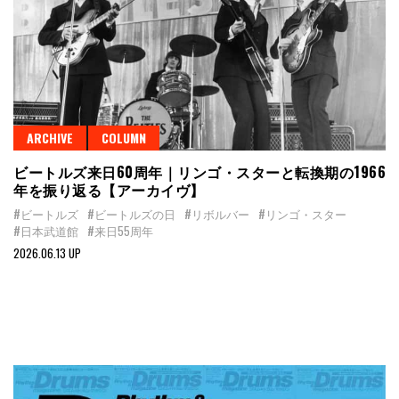
ARCHIVE
COLUMN
ビートルズ来日60周年｜リンゴ・スターと転換期の1966
年を振り返る【アーカイヴ】
#ビートルズ
#ビートルズの日
#リボルバー
#リンゴ・スター
#日本武道館
#来日55周年
2026.06.13 UP