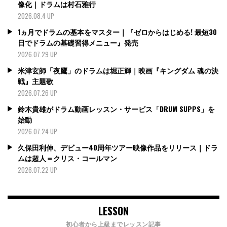
像化｜ドラムは村石雅行
2026.08.4 UP
1ヵ月でドラムの基本をマスター｜『ゼロからはじめる! 最短30
日でドラムの基礎習得メニュー』発売
2026.07.29 UP
米津玄師「夜鷹」のドラムは堀正輝｜映画『キングダム 魂の決
戦』主題歌
2026.07.26 UP
鈴木貴雄がドラム動画レッスン・サービス「DRUM SUPPS」を
始動
2026.07.24 UP
久保田利伸、デビュー40周年ツアー映像作品をリリース｜ドラ
ムは超人＝クリス・コールマン
2026.07.22 UP
LESSON
初心者から上級までレッスン記事