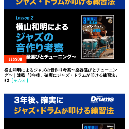
LESSON
横山和明によるジャズの音作り考察〜楽器選びとチューニン
グ〜｜連載『3年後、確実にジャズ・ドラムが叩ける練習法』
#2
サブスク