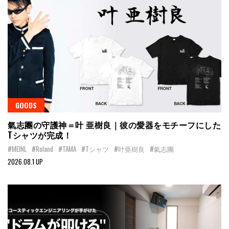
GOODS
氣志團の守護神＝叶 亜樹良｜彼の愛器をモチーフにした
Tシャツが完成！
#MEINL
#Roland
#TAMA
#Tシャツ
#叶亜樹良
#氣志團
2026.08.1 UP