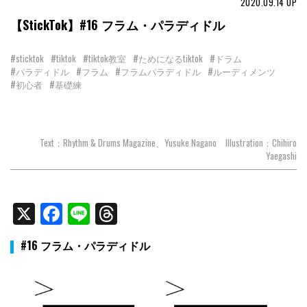
2020.09.14
UP
【StickTok】#16 フラム・パラディドル
#sticktok
#tiktok
#tiktok教室
#ためになるtiktok
#ドラム
#パラディドル
#フラム
#フラムパラディドル
#ルーディメンツ
#初心者
#基礎練
Text：Rhythm & Drums Magazine、Yusuke Nagano Illustration：Chihiro
Yaegashi
X
Facebook
Line
Threads
#16 フラム・パラディドル