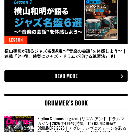
LESSON
横山和明が語るジャズ名盤6選〜“音楽の会話”を体感しよう〜｜
連載『3年後、確実にジャズ・ドラムが叩ける練習法』 #1
READ MORE
DRUMMER’S BOOK
Rhythm & Drums magazine (リズム アンド ドラムマ
ガジン) 2026年4月号(特集：the ICONIC HEAVY
DRUMMERS 2026｜アグレッシヴにステージを彩る