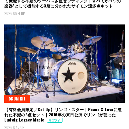
て機能する不動のツーバス多点セッティング｜すべてが“1つの
楽器”として機能する3層に分かれたサイモン流多点キット
2026.08.4 UP
DRUM KIT
【有料会員限定／Set Up】リンゴ・スター｜Peace & Loveに溢
れた不滅の3点セット｜2016年の来日公演でリンゴが使った
Ludwig Legacy Maple
サブスク
2026.07.7 UP