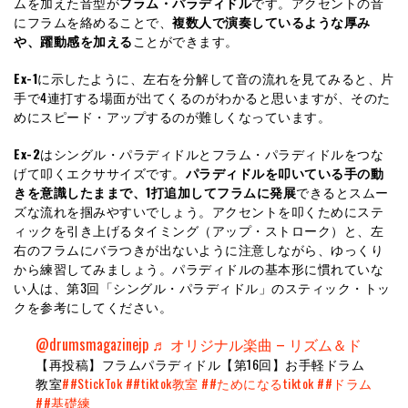
ムを加えた音型が
フラム・パラディドル
です。アクセントの音
にフラムを絡めることで、
複数人で演奏しているような厚み
や、躍動感を加える
ことができます。
Ex-1
に示したように、左右を分解して音の流れを見てみると、片
手で4連打する場面が出てくるのがわかると思いますが、そのた
めにスピード・アップするのが難しくなっています。
Ex-2
はシングル・パラディドルとフラム・パラディドルをつな
げて叩くエクササイズです。
パラディドルを叩いている手の動
きを意識したままで、1打追加してフラムに発展
できるとスムー
ズな流れを掴みやすいでしょう。アクセントを叩くためにステ
ィックを引き上げるタイミング（アップ・ストローク）と、左
右のフラムにバラつきが出ないように注意しながら、ゆっくり
から練習してみましょう。パラディドルの基本形に慣れていな
い人は、第3回「シングル・パラディドル」のスティック・トッ
クを参考にしてください。
@drumsmagazinejp
♬ オリジナル楽曲 – リズム＆ド
【再投稿】フラムパラディドル【第16回】お手軽ドラム
教室
##StickTok
##tiktok教室
##ためになるtiktok
##ドラム
##基礎練