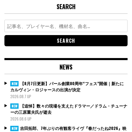
SEARCH
Search
for:
NEWS
【8月7日更新】パール創業80周年“フェス”開催｜新たに
NEW
カルヴィン・ロジャースの出演が決定
2026.08.7 UP
【追悼】数々の現場を支えたドラマー／ドラム・チューナ
NEW
ーの三原重夫氏が逝去
2026.08.6 UP
吉田拓郎、7年ぶりの有観客ライヴ『春だったね2026』映
NEW