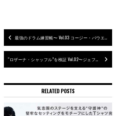
最強のドラム練習帳〜 Vol.03 コージー・パウエルに学ぶ重量級ツーバス・ドラミング〜
“ロザーナ・シャッフル”を検証 Vol.02〜ジェフ極上のグルーヴをLogicで解析〜
RELATED POSTS