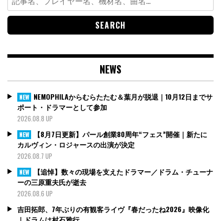
for:
NEWS
NEMOPHILAからむらたたむ＆葉月が脱退｜10月12日までサ
NEW
ポート・ドラマーとして参加
2026.08.8 UP
【8月7日更新】パール創業80周年“フェス”開催｜新たに
NEW
カルヴィン・ロジャースの出演が決定
2026.08.7 UP
【追悼】数々の現場を支えたドラマー／ドラム・チューナ
NEW
ーの三原重夫氏が逝去
2026.08.6 UP
吉田拓郎、7年ぶりの有観客ライヴ『春だったね2026』映像化
｜ドラムは村石雅行