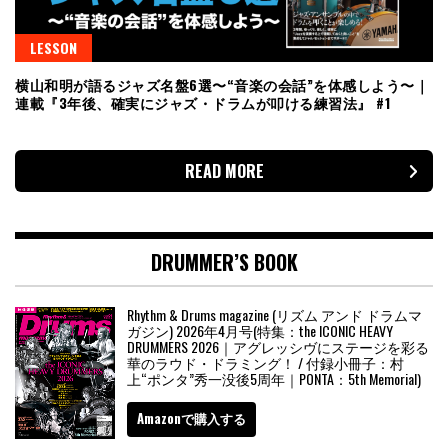
LESSON
横山和明が語るジャズ名盤6選〜“音楽の会話”を体感しよう〜｜
連載『3年後、確実にジャズ・ドラムが叩ける練習法』 #1
READ MORE
DRUMMER’S BOOK
Rhythm & Drums magazine (リズム アンド ドラムマ
ガジン) 2026年4月号(特集：the ICONIC HEAVY
DRUMMERS 2026｜アグレッシヴにステージを彩る
華のラウド・ドラミング！ / 付録小冊子：村
上“ポンタ”秀一没後5周年｜PONTA：5th Memorial)
Amazonで購入する