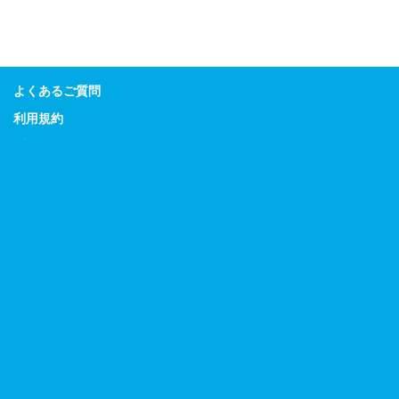
よくあるご質問
利用規約
プライバシーポリシー
特定商取引に関する表示
Guitar Magazine
Bass Magazine
Rhythm & Drums Magazine
Sound & Recording Magazine
Acoustic Guitar Magazine
リットーミュージック
デジマート