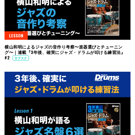
LESSON
横山和明によるジャズの音作り考察〜楽器選びとチューニン
グ〜｜連載『3年後、確実にジャズ・ドラムが叩ける練習法』
#2
サブスク