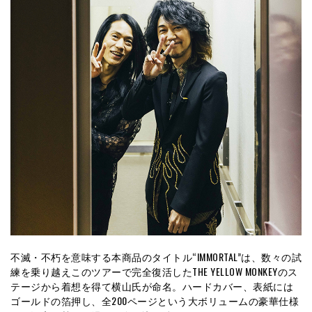
不滅・不朽を意味する本商品のタイトル“IMMORTAL”は、数々の試
練を乗り越えこのツアーで完全復活したTHE YELLOW MONKEYのス
テージから着想を得て横山氏が命名。ハードカバー、表紙には
ゴールドの箔押し、全200ページという大ボリュームの豪華仕様