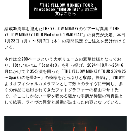
『THE YELLOW MONKEY TOUR
Photobook “IMMORTAL”』のご注
文はこちら
結成35周年を迎えたTHE YELLOW MONKEYのツアー写真集『THE
YELLOW MONKEY TOUR Photobook “IMMORTAL”』の発売が決定。本日
7月28日（月）〜8月7日（木）の期間限定でご注文を受け付けて
いる。
本作は全200ページという大ボリュームの豪華仕様となってお
り、10thアルバム『Sparkle X』を引っ提げ、2024年10月〜25年6
月にかけて全35公演を回った「THE YELLOW MONKEY TOUR 2024/25
〜Sparkleの惑星X〜」の模様をたっぷりと収録。撮影は、2019年
よりオフィシャルカメラマンとして数々のライヴに帯同し、多
くの作品に起用されてきたフォトグラファーの横山マサト氏
で、そこにしかない一瞬を収める確かな手腕が待望の写真集と
して結実。ライヴの興奮と感動が詰まった内容となっている。