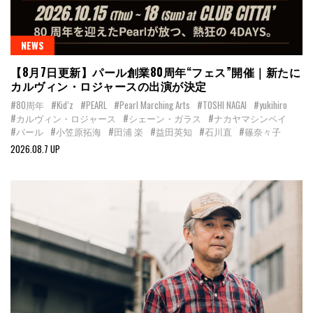
NEWS
【8月7日更新】パール創業80周年“フェス”開催｜新たに
カルヴィン・ロジャースの出演が決定
#80周年
#Kid’z
#PEARL
#Pearl Marching Arts
#TOSHI NAGAI
#yukihiro
#カルヴィン・ロジャース
#シェーン・ガラス
#ナカヤマシンペイ
#パール
#小笠原拓海
#田浦 楽
#益田英知
#石川直
#篠奈々子
2026.08.7 UP