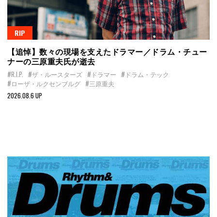
RIP
【追悼】数々の現場を支えたドラマー／ドラム・チュー
ナーの三原重夫氏が逝去
#R.I.P.
#ザ・ルースターズ
#ドラマー
#ドラム・テック
#ローザ・ルクセンブルグ
#三原重夫
2026.08.6 UP