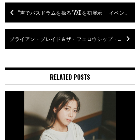
“声でバスドラムを操る”VXDを初展示！ イベント「Yamaha FUTURE BEAT!」が開催中 イケシブとの連動キャンペーンも
ブライアン・ブレイド＆ザ・フェロウシップ・バンドが13年ぶりに来日！ 10月開催のコットンクラブ20周年公演
RELATED POSTS