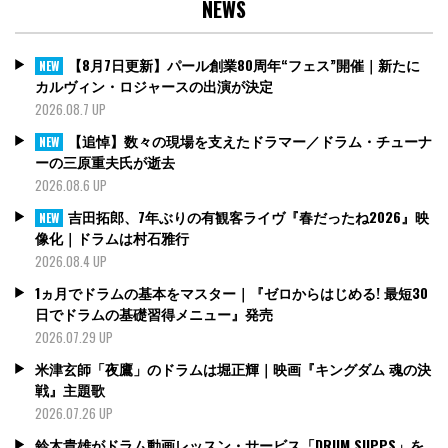
NEWS
【8月7日更新】パール創業80周年“フェス”開催｜新たに
NEW
カルヴィン・ロジャースの出演が決定
2026.08.7 UP
【追悼】数々の現場を支えたドラマー／ドラム・チューナ
NEW
ーの三原重夫氏が逝去
2026.08.6 UP
吉田拓郎、7年ぶりの有観客ライヴ『春だったね2026』映
NEW
像化｜ドラムは村石雅行
2026.08.4 UP
1ヵ月でドラムの基本をマスター｜『ゼロからはじめる! 最短30
日でドラムの基礎習得メニュー』発売
2026.07.29 UP
米津玄師「夜鷹」のドラムは堀正輝｜映画『キングダム 魂の決
戦』主題歌
2026.07.26 UP
鈴木貴雄がドラム動画レッスン・サービス「DRUM SUPPS」を