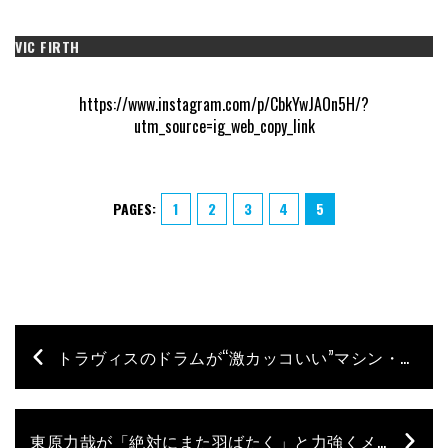
VIC FIRTH
https://www.instagram.com/p/CbkYwJAOn5H/?
utm_source=ig_web_copy_link
PAGES:
1
2
3
4
5
トラヴィスのドラムが“激カッコいい”マシン・ガン・ケリーのMVが公開！
東原力哉が「絶対にまた羽ばたく」と力強くメッセージ！