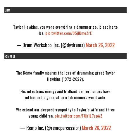
DW
Taylor Hawkins, you were everything a drummer could aspire to
be.
pic.twitter.com/95jlKmeZrE
— Drum Workshop, Inc. (@dwdrums)
March 26, 2022
REMO
The Remo family mourns the loss of drumming great Taylor
Hawkins (1972-2022).
His infectious energy and brilliant performances have
influenced a generation of drummers worldwide.
We extend our deepest sympathy to Taylor’s wife and three
young children.
pic.twitter.com/FUh1L7zpAZ
— Remo Inc. (@remopercussion)
March 26, 2022