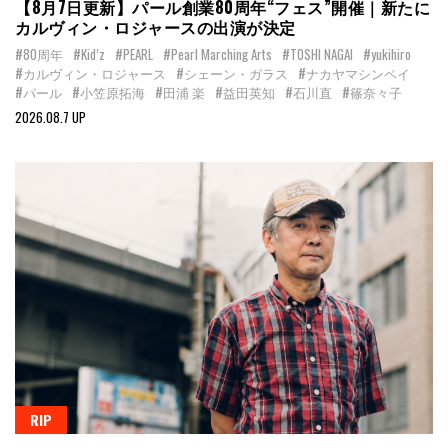
【8月7日更新】パール創業80周年“フェス”開催｜新たに
カルヴィン・ロジャースの出演が決定
#80周年
#Kid’z
#PEARL
#Pearl Marching Arts
#TOSHI NAGAI
#yukihiro
#カルヴィン・ロジャース
#シェーン・ガラス
#ナカヤマシンペイ
#パール
#小笠原拓海
#田浦 楽
#益田英知
#石川直
#篠奈々子
2026.08.7 UP
RIP