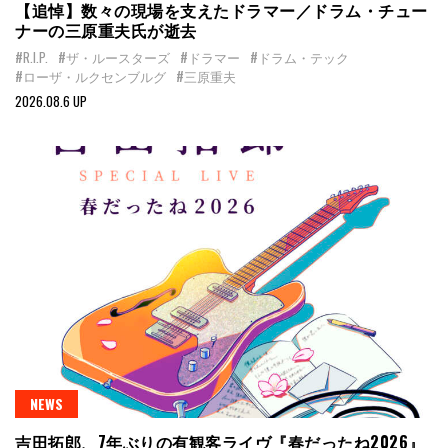
【追悼】数々の現場を支えたドラマー／ドラム・チュー
ナーの三原重夫氏が逝去
#R.I.P.
#ザ・ルースターズ
#ドラマー
#ドラム・テック
#ローザ・ルクセンブルグ
#三原重夫
2026.08.6 UP
NEWS
吉田拓郎、7年ぶりの有観客ライヴ『春だったね2026』