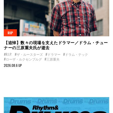
RIP
【追悼】数々の現場を支えたドラマー／ドラム・チュー
ナーの三原重夫氏が逝去
#R.I.P.
#ザ・ルースターズ
#ドラマー
#ドラム・テック
#ローザ・ルクセンブルグ
#三原重夫
2026.08.6 UP