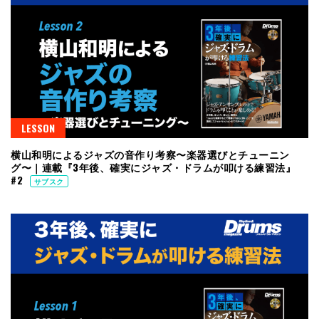
LESSON
横山和明によるジャズの音作り考察〜楽器選びとチューニン
グ〜｜連載『3年後、確実にジャズ・ドラムが叩ける練習法』
#2
サブスク