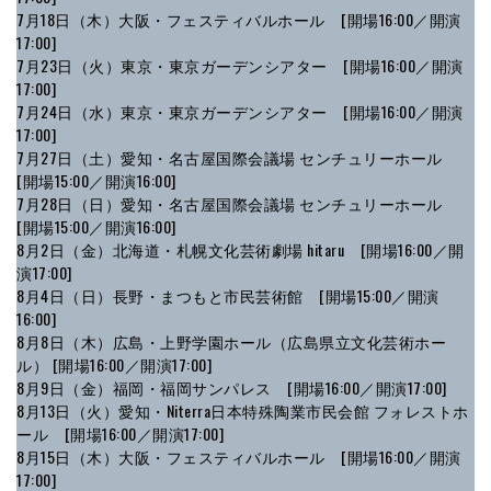
7⽉18⽇（木）大阪・フェスティバルホール [開場16:00／開演
17:00]
7⽉23⽇（火）東京・東京ガーデンシアター [開場16:00／開演
17:00]
7⽉24⽇（水）東京・東京ガーデンシアター [開場16:00／開演
17:00]
7⽉27⽇（土）愛知・名古屋国際会議場 センチュリーホール
[開場15:00／開演16:00]
7⽉28⽇（日）愛知・名古屋国際会議場 センチュリーホール
[開場15:00／開演16:00]
8⽉2⽇（金）北海道・札幌⽂化芸術劇場 hitaru [開場16:00／開
演17:00]
8⽉4⽇（日）⻑野・まつもと市⺠芸術館 [開場15:00／開演
16:00]
8月8日（木）広島・上野学園ホール（広島県立文化芸術ホー
ル） [開場16:00／開演17:00]
8月9日（金）福岡・福岡サンパレス [開場16:00／開演17:00]
8⽉13⽇（火）愛知・Niterra⽇本特殊陶業市⺠会館 フォレストホ
ール [開場16:00／開演17:00]
8⽉15⽇（木）大阪・フェスティバルホール [開場16:00／開演
17:00]