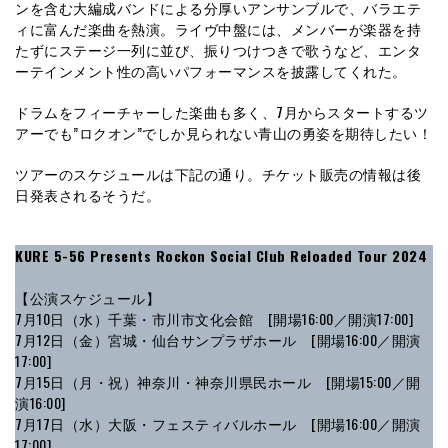
ンを含む大編成バンドによる分厚いアンサンブルで、バラエテ
ィに富んだ楽曲を熱演。ライヴ中盤には、メンバーが楽器を持
たずにステージ一列に並び、振りつけつきで歌うなど、エンタ
ーテインメント性の高いパフォーマンスを披露してくれた。
ドラムをフィーチャーした楽曲も多く、7月からスタートするツ
アーでも”ロクオン”でしか見られない青山の勇姿を期待したい！
ツアーのスケジュールは下記の通り。チケット販売の情報は後
日発表されるそうだ。
KURE 5-56 Presents Rockon Social Club Reloaded Tour 2024
【公演スケジュール】
7⽉10日（水）千葉・市川市⽂化会館 [開場16:00／開演17:00]
7⽉12⽇（金）宮城・仙台サンプラザホール [開場16:00／開演
17:00]
7⽉15⽇（月・祝）神奈川・神奈川県⺠ホール [開場15:00／開
演16:00]
7⽉17⽇（水）大阪・フェスティバルホール [開場16:00／開演
17:00]