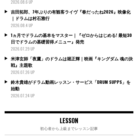
2026.08.6 UP
吉田拓郎、7年ぶりの有観客ライヴ『春だったね2026』映像化
｜ドラムは村石雅行
2026.08.4 UP
1ヵ月でドラムの基本をマスター｜『ゼロからはじめる! 最短30
日でドラムの基礎習得メニュー』発売
2026.07.29 UP
米津玄師「夜鷹」のドラムは堀正輝｜映画『キングダム 魂の決
戦』主題歌
2026.07.26 UP
鈴木貴雄がドラム動画レッスン・サービス「DRUM SUPPS」を
始動
2026.07.24 UP
LESSON
初心者から上級までレッスン記事