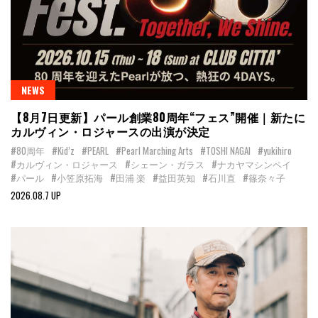
NEWS
【8月7日更新】パール創業80周年“フェス”開催｜新たに
カルヴィン・ロジャースの出演が決定
#80周年
#Kid’z
#PEARL
#Pearl Marching Arts
#TOSHI NAGAI
#yukihiro
#カルヴィン・ロジャース
#シェーン・ガラス
#ナカヤマシンペイ
#パール
#小笠原拓海
#田浦 楽
#益田英知
#石川直
#篠奈々子
2026.08.7 UP