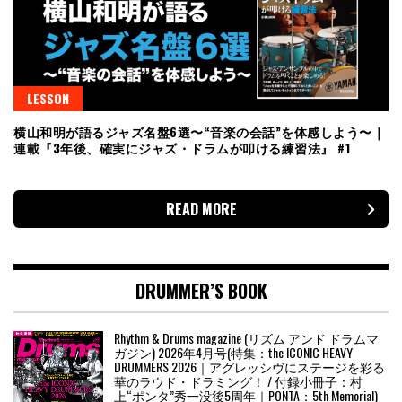
LESSON
横山和明が語るジャズ名盤6選〜“音楽の会話”を体感しよう〜｜
連載『3年後、確実にジャズ・ドラムが叩ける練習法』 #1
READ MORE
DRUMMER’S BOOK
Rhythm & Drums magazine (リズム アンド ドラムマ
ガジン) 2026年4月号(特集：the ICONIC HEAVY
DRUMMERS 2026｜アグレッシヴにステージを彩る
華のラウド・ドラミング！ / 付録小冊子：村
上“ポンタ”秀一没後5周年｜PONTA：5th Memorial)