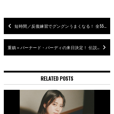
短時間／反復練習でグングンうまくなる！ 全55フレーズ動画対応収録の教則本が発売
重鎮＝バーナード・パーディの来日決定！ 伝説のサウンド&グルーヴを体感せよ!!
RELATED POSTS