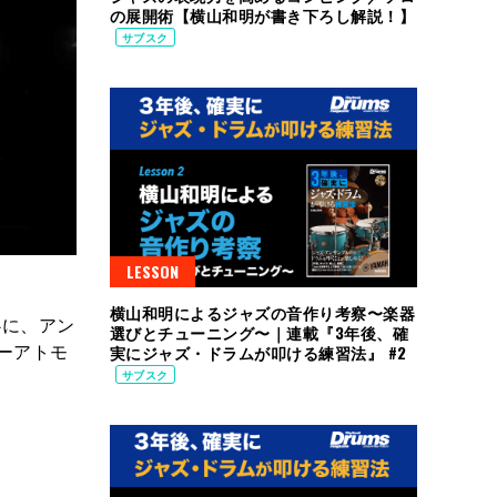
の展開術【横山和明が書き下ろし解説！】
サブスク
LESSON
横山和明によるジャズの音作り考察〜楽器
中心に、アン
選びとチューニング〜｜連載『3年後、確
ーアトモ
実にジャズ・ドラムが叩ける練習法』 #2
サブスク