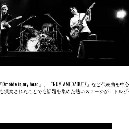
e in my head」、「NUM AMI DABUTZ」など代表曲を
回も演奏されたことでも話題を集めた熱いステージが、ドルビ