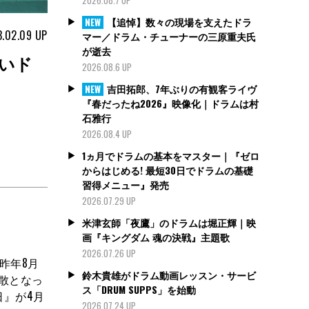
【追悼】数々の現場を支えたドラ
NEW
.02.09
UP
マー／ドラム・チューナーの三原重夫氏
が逝去
鋭いド
2026.08.6 UP
吉田拓郎、7年ぶりの有観客ライヴ
NEW
『春だったね2026』映像化｜ドラムは村
石雅行
2026.08.4 UP
1ヵ月でドラムの基本をマスター｜『ゼロ
からはじめる! 最短30日でドラムの基礎
習得メニュー』発売
2026.07.29 UP
米津玄師「夜鷹」のドラムは堀正輝｜映
画『キングダム 魂の決戦』主題歌
2026.07.26 UP
。昨年8月
鈴木貴雄がドラム動画レッスン・サービ
び解散となっ
ス「DRUM SUPPS」を始動
日』が4月
2026.07.24 UP