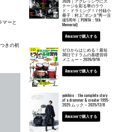
2026｜アグレッシヴにス
テージを彩る華のラウ
ド・ドラミング！ / 付録小
冊子：村上“ポンタ”秀一没
後5周年｜PONTA：5th
ラマーと
Memorial)
Amazonで購入する
クつきの初
ゼロからはじめる！最短
30日でドラムの基礎習得
メニュー – 2026/9/16
Amazonで購入する
yukihiro：the complete story
of a drummer & creator 1995-
2025 ムック – 2025/12/8
Amazonで購入する