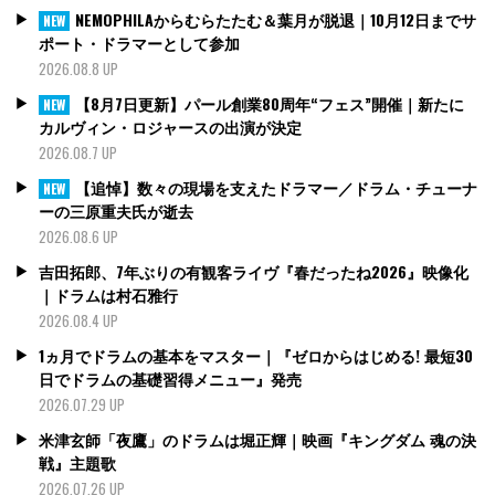
NEMOPHILAからむらたたむ＆葉月が脱退｜10月12日までサ
NEW
ポート・ドラマーとして参加
2026.08.8 UP
【8月7日更新】パール創業80周年“フェス”開催｜新たに
NEW
カルヴィン・ロジャースの出演が決定
2026.08.7 UP
【追悼】数々の現場を支えたドラマー／ドラム・チューナ
NEW
ーの三原重夫氏が逝去
2026.08.6 UP
吉田拓郎、7年ぶりの有観客ライヴ『春だったね2026』映像化
｜ドラムは村石雅行
2026.08.4 UP
1ヵ月でドラムの基本をマスター｜『ゼロからはじめる! 最短30
日でドラムの基礎習得メニュー』発売
2026.07.29 UP
米津玄師「夜鷹」のドラムは堀正輝｜映画『キングダム 魂の決
戦』主題歌
2026.07.26 UP