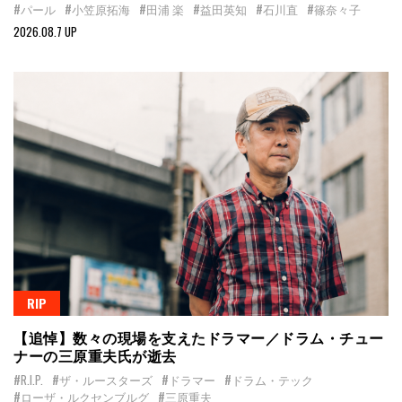
#パール
#小笠原拓海
#田浦 楽
#益田英知
#石川直
#篠奈々子
2026.08.7 UP
RIP
【追悼】数々の現場を支えたドラマー／ドラム・チュー
ナーの三原重夫氏が逝去
#R.I.P.
#ザ・ルースターズ
#ドラマー
#ドラム・テック
#ローザ・ルクセンブルグ
#三原重夫