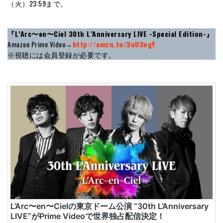
（火）23:59まで。
『L’Arc〜en〜Ciel 30th L’Anniversary LIVE -Special Edition-』
Amazon Prime Video→
http://amzn.to/3uU3ngY
※視聴には会員登録が必要です。