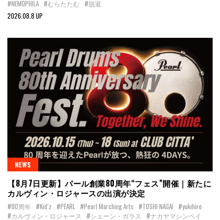
#NEMOPHILA
#むらたたむ
#脱退
2026.08.8 UP
NEWS
【8月7日更新】パール創業80周年“フェス”開催｜新たに
カルヴィン・ロジャースの出演が決定
#80周年
#Kid’z
#PEARL
#Pearl Marching Arts
#TOSHI NAGAI
#yukihiro
#カルヴィン・ロジャース
#シェーン・ガラス
#ナカヤマシンペイ