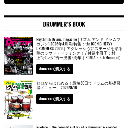
DRUMMER’S BOOK
Rhythm & Drums magazine (リズム アンド ドラムマ
ガジン) 2026年4月号(特集：the ICONIC HEAVY
DRUMMERS 2026｜アグレッシヴにステージを彩る
華のラウド・ドラミング！ / 付録小冊子：村
上“ポンタ”秀一没後5周年｜PONTA：5th Memorial)
Amazonで購入する
ゼロからはじめる！最短30日でドラムの基礎習
得メニュー – 2026/9/16
Amazonで購入する
yukihiro：the complete story of a drummer & creator