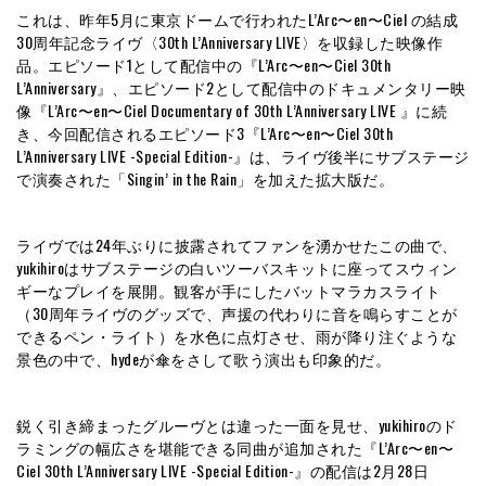
これは、昨年5月に東京ドームで行われたL’Arc〜en〜Ciel の結成
30周年記念ライヴ〈30th L’Anniversary LIVE〉を収録した映像作
品。エピソード1として配信中の『L’Arc〜en〜Ciel 30th
L’Anniversary』、エピソード2として配信中のドキュメンタリー映
像『L’Arc〜en〜Ciel Documentary of 30th L’Anniversary LIVE 』に続
き、今回配信されるエピソード3『L’Arc〜en〜Ciel 30th
L’Anniversary LIVE -Special Edition-』は、ライヴ後半にサブステージ
で演奏された「Singin’ in the Rain」を加えた拡大版だ。
ライヴでは24年ぶりに披露されてファンを湧かせたこの曲で、
yukihiroはサブステージの白いツーバスキットに座ってスウィン
ギーなプレイを展開。観客が手にしたバットマラカスライト
（30周年ライヴのグッズで、声援の代わりに音を鳴らすことが
できるペン・ライト）を水色に点灯させ、雨が降り注ぐような
景色の中で、hydeが傘をさして歌う演出も印象的だ。
鋭く引き締まったグルーヴとは違った一面を見せ、yukihiroのド
ラミングの幅広さを堪能できる同曲が追加された『L’Arc〜en〜
Ciel 30th L’Anniversary LIVE -Special Edition-』の配信は2月28日