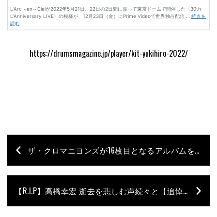
https://drumsmagazine.jp/player/kit-yukihiro-2022/
ザ・クロマニヨンズが16枚目となるアルバムを発売！NHK『ギョギョッとサカナ☆スター』主題歌も収録
【R.I.P】高橋幸宏 逝去を悲しむ声続々と【追悼メッセージ】