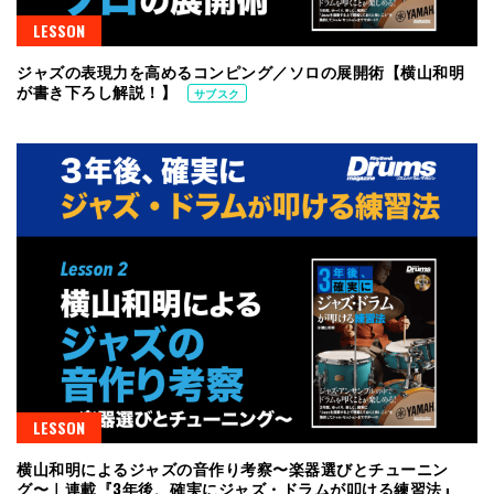
LESSON
ジャズの表現力を高めるコンピング／ソロの展開術【横山和明
が書き下ろし解説！】
サブスク
LESSON
横山和明によるジャズの音作り考察〜楽器選びとチューニン
グ〜｜連載『3年後、確実にジャズ・ドラムが叩ける練習法』