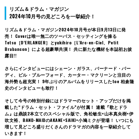
リズム＆ドラム・マガジン
2024年10月号の見どころを一挙紹介！
リズム＆ドラム・マガジン2024年10月号が本日9月13日に発
売！ Coverは唯一無二のツーバス・セッティングを操る
Tetsu［D’ERLANGER］とyukihiro［L’Arc-en-Ciel、Petit
Brabancon］による超豪華共演！ 共に新たな機材を本誌初お披
露目!!
さらにインタビューにはシェーン・ガラス、バーナード・パー
ディ、ビル・ブルーフォード、カーター・マクリーンと注目の
海外勢も超充実！ 9年ぶりのアルバムをリリースしたtoe 柏倉隆
史のインタビューも敢行！
そして今号の特別付録にはドラマーのセット・アップだけを掲
載した“ドラム・セット・ファイル”が付属！ 連載『歌とドラ
ム』は鼎談2本立てのスペシャル版で、角松敏生×山本真央樹×伊
吹文裕、BAND-MAIDのAKANE×SAIKI×小鳩ミクが登場！ いつにも
増して見どころ盛りだくさんのドラマガの内容を一挙紹介して
いきます！