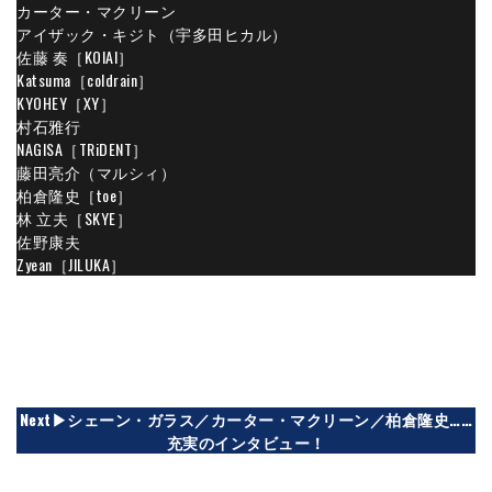
カーター・マクリーン
アイザック・キジト（宇多田ヒカル）
佐藤 奏［KOIAI］
Katsuma［coldrain］
KYOHEY［XY］
村石雅行
NAGISA［TRiDENT］
藤田亮介（マルシィ）
柏倉隆史［toe］
林 立夫［SKYE］
佐野康夫
Zyean［JILUKA］
Next▶︎
シェーン・ガラス／カーター・マクリーン／柏倉隆史……
充実のインタビュー！