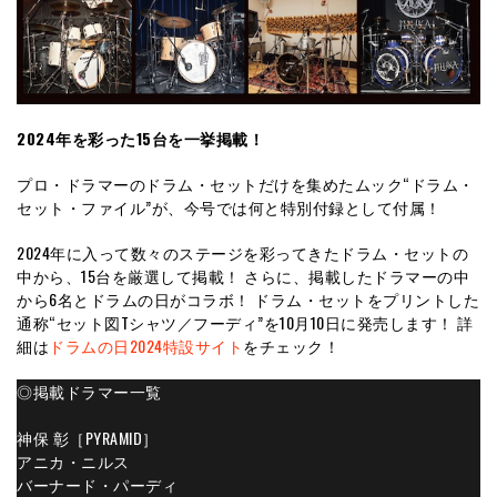
2024年を彩った15台を一挙掲載！
プロ・ドラマーのドラム・セットだけを集めたムック“ドラム・
セット・ファイル”が、今号では何と特別付録として付属！
2024年に入って数々のステージを彩ってきたドラム・セットの
中から、15台を厳選して掲載！ さらに、掲載したドラマーの中
から6名とドラムの日がコラボ！ ドラム・セットをプリントした
通称“セット図Tシャツ／フーディ”を10月10日に発売します！ 詳
細は
ドラムの日2024特設サイト
をチェック！
◎掲載ドラマー一覧
神保 彰［PYRAMID］
アニカ・ニルス
バーナード・パーディ