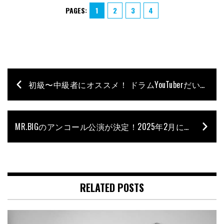
PAGES:
1
2
3
4
初級〜中級者にオススメ！ ドラムYouTuberだいちによる“人気曲のフレーズで上達できる”練習本が発売！
MR.BIGのアンコール公演が決定！2025年2月に最後の日本公演開催
RELATED POSTS