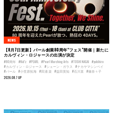
NEWS
【8月7日更新】パール創業80周年“フェス”開催｜新たに
カルヴィン・ロジャースの出演が決定
#80周年
#Kid’z
#PEARL
#Pearl Marching Arts
#TOSHI NAGAI
#yukihiro
#カルヴィン・ロジャース
#シェーン・ガラス
#ナカヤマシンペイ
#パール
#小笠原拓海
#田浦 楽
#益田英知
#石川直
#篠奈々子
2026.08.7 UP