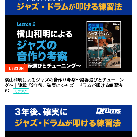
LESSON
横山和明によるジャズの音作り考察〜楽器選びとチューニン
グ〜｜連載『3年後、確実にジャズ・ドラムが叩ける練習法』
#2
サブスク