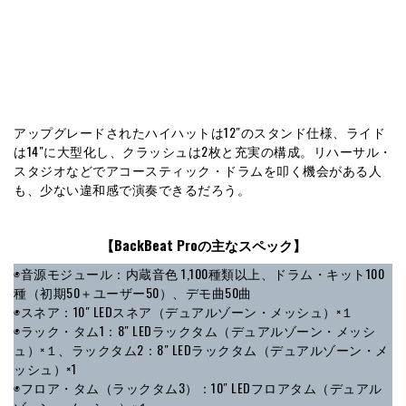
アップグレードされたハイハットは12″のスタンド仕様、ライド
は14″に大型化し、クラッシュは2枚と充実の構成。リハーサル・
スタジオなどでアコースティック・ドラムを叩く機会がある人
も、少ない違和感で演奏できるだろう。
【BackBeat Proの主なスペック】
◉音源モジュール：内蔵音色 1,100種類以上、ドラム・キット100
種（初期50＋ユーザー50）、デモ曲50曲
◉スネア：10″ LEDスネア（デュアルゾーン・メッシュ）×１
◉ラック・タム1：8″ LEDラックタム（デュアルゾーン・メッシ
ュ）×１、ラックタム2：8″ LEDラックタム（デュアルゾーン・メ
ッシュ）×1
◉フロア・タム（ラックタム3）：10″ LEDフロアタム（デュアル