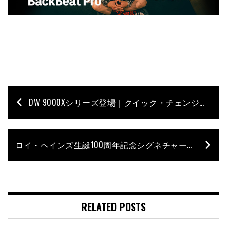
DW 9000Xシリーズ登場｜クイック・チェンジ・ロッド＆新カム機構を搭載した次世代ハードウェア
ロイ・ヘインズ生誕100周年記念シグネチャー・スネア｜ヤマハYCS1455RHが世界100台限定で登場
RELATED POSTS