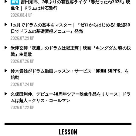
吉田拓郎、7年ぶりの有観客ライヴ『春だったね2026』映
NEW
像化｜ドラムは村石雅行
2026.08.4 UP
1ヵ月でドラムの基本をマスター｜『ゼロからはじめる! 最短30
日でドラムの基礎習得メニュー』発売
2026.07.29 UP
米津玄師「夜鷹」のドラムは堀正輝｜映画『キングダム 魂の決
戦』主題歌
2026.07.26 UP
鈴木貴雄がドラム動画レッスン・サービス「DRUM SUPPS」を
始動
2026.07.24 UP
久保田利伸、デビュー40周年ツアー映像作品をリリース｜ドラ
ムは超人＝クリス・コールマン
2026.07.22 UP
LESSON