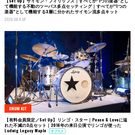
【Set Up】サイモン・フィリップス｜すべてが“1つの楽器”とし
て機能する不動のツーバス多点セッティング｜すべてが“1つの
楽器”として機能する3層に分かれたサイモン流多点キット
2026.08.4 UP
DRUM KIT
【有料会員限定／Set Up】リンゴ・スター｜Peace & Loveに溢
れた不滅の3点セット｜2016年の来日公演でリンゴが使った
Ludwig Legacy Maple
サブスク