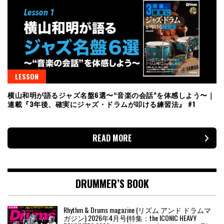
LESSON
横山和明が語るジャズ名盤6選〜“音楽の会話”を体感しよう〜｜
連載『3年後、確実にジャズ・ドラムが叩ける練習法』 #1
READ MORE
DRUMMER’S BOOK
Rhythm & Drums magazine (リズム アンド ドラムマ
ガジン) 2026年4月号(特集：the ICONIC HEAVY