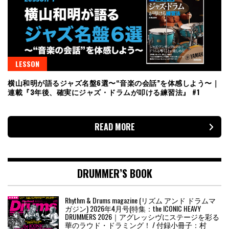
LESSON
横山和明が語るジャズ名盤6選〜“音楽の会話”を体感しよう〜｜
連載『3年後、確実にジャズ・ドラムが叩ける練習法』 #1
READ MORE
DRUMMER’S BOOK
Rhythm & Drums magazine (リズム アンド ドラムマ
ガジン) 2026年4月号(特集：the ICONIC HEAVY
DRUMMERS 2026｜アグレッシヴにステージを彩る
華のラウド・ドラミング！ / 付録小冊子：村