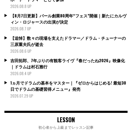
2026.08.8 UP
【8月7日更新】パール創業80周年“フェス”開催｜新たにカルヴ
ィン・ロジャースの出演が決定
2026.08.7 UP
【追悼】数々の現場を支えたドラマー／ドラム・チューナーの
三原重夫氏が逝去
2026.08.6 UP
吉田拓郎、7年ぶりの有観客ライヴ『春だったね2026』映像化
｜ドラムは村石雅行
2026.08.4 UP
1ヵ月でドラムの基本をマスター｜『ゼロからはじめる! 最短30
日でドラムの基礎習得メニュー』発売
2026.07.29 UP
LESSON
初心者から上級までレッスン記事