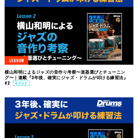
LESSON
横山和明によるジャズの音作り考察〜楽器選びとチューニン
グ〜｜連載『3年後、確実にジャズ・ドラムが叩ける練習法』
#2
サブスク