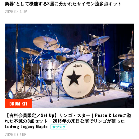
楽器”として機能する3層に分かれたサイモン流多点キット
2026.08.4 UP
DRUM KIT
【有料会員限定／Set Up】リンゴ・スター｜Peace & Loveに溢
れた不滅の3点セット｜2016年の来日公演でリンゴが使った
Ludwig Legacy Maple
サブスク
2026.07.7 UP