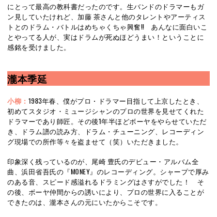
にとって最高の教科書だったのです。生バンドのドラマーもガ
ン見していたけれど、加藤 茶さんと他のタレントやアーティス
トとのドラム・バトルはめちゃくちゃ興奮!! あんなに面白いこ
とやってる人が、実はドラムが死ぬほどうまい！ということに
感銘を受けました。
瀧本季延
小柳：
1983年春、僕がプロ・ドラマー目指して上京したとき、
初めてスタジオ・ミュージシャンのプロの世界を見せてくれた
ドラマーであり師匠。その後1年半ほどボーヤをやらせていただ
き、ドラム譜の読み方、ドラム・チューニング、レコーディン
グ現場での所作等々を盗ませて（笑）いただきました。
印象深く残っているのが、尾崎 豊氏のデビュー・アルバム全
曲、浜田省吾氏の『MONEY』のレコーディング。シャープで厚み
のある音、スピード感溢れるドラミングはさすがでした！ そ
の後、ボーヤ仲間からの誘いにより、プロの世界に入ることが
できたのは、瀧本さんの元にいたからこそです。