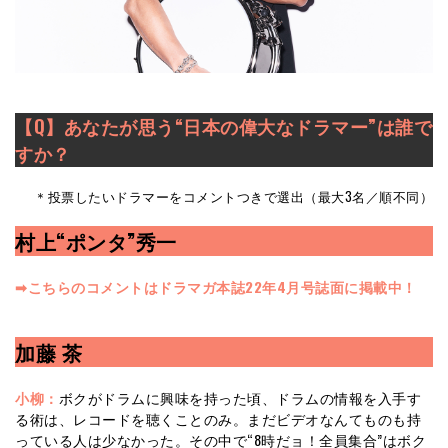
【Q】あなたが思う“
日本の
偉大なドラマー”は誰で
すか？
＊投票したいドラマーをコメントつきで選出（最大3名／順不同）
村上“ポンタ”秀一
➡︎こちらのコメントはドラマガ本誌22年4月号誌面に掲載中！
加藤 茶
小柳：
ボクがドラムに興味を持った頃、ドラムの情報を入手す
る術は、レコードを聴くことのみ。まだビデオなんてものも持
っている人は少なかった。その中で“8時だョ！全員集合”はボク