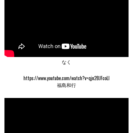
なく
https://www.youtube.com/watch?v=qjn2BJFcoLI
福島和行