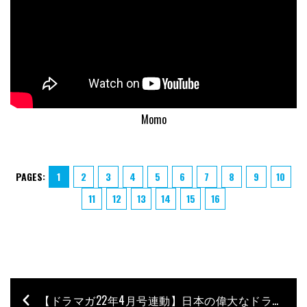
Momo
PAGES:
1
2
3
4
5
6
7
8
9
10
11
12
13
14
15
16
【ドラマガ22年4月号連動】日本の偉大なドラマー40 – 長谷川浩二’s Vote