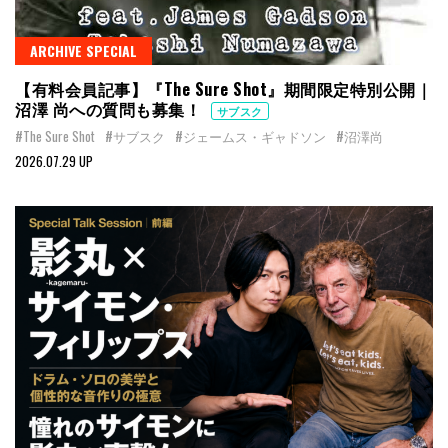
ARCHIVE SPECIAL
【有料会員記事】『The Sure Shot』期間限定特別公開｜
沼澤 尚への質問も募集！
サブスク
#The Sure Shot
#サブスク
#ジェームス・ギャドソン
#沼澤尚
2026.07.29 UP