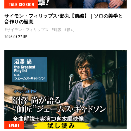
TALK SESSION
サイモン・フィリップス×影丸【前編】｜ソロの美学と
音作りの極意
#サイモン・フィリップス
#対談
#影丸
2026.07.27 UP
EVENT