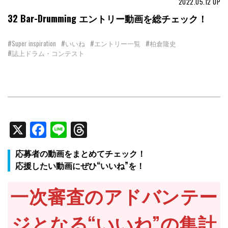
2022.05.12
UP
32 Bar-Drumming エントリー動画を総チェック！
#Super inspiration
#いいね
#エントリー一覧
#柏倉隆史
#誌上ドラム・コンテスト
X
Facebook
Line
Threads
応募者の動画をまとめてチェック！
応援したい動画にぜひ“いいね”を！
一次審査のアドバンテー
ジとなる“いいね”の集計