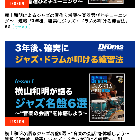
LESSON
横山和明によるジャズの音作り考察〜楽器選びとチューニン
グ〜｜連載『3年後、確実にジャズ・ドラムが叩ける練習法』
#2
サブスク
LESSON
横山和明が語るジャズ名盤6選〜“音楽の会話”を体感しよう〜｜
連載『3年後、確実にジャズ・ドラムが叩ける練習法』 #1