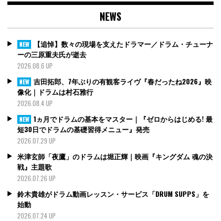
NEWS
【追悼】数々の現場を支えたドラマー／ドラム・チューナ
NEW
ーの三原重夫氏が逝去
2026.08.6 UP
吉田拓郎、7年ぶりの有観客ライヴ『春だったね2026』映
NEW
像化｜ドラムは村石雅行
2026.08.4 UP
1ヵ月でドラムの基本をマスター｜『ゼロからはじめる! 最
NEW
短30日でドラムの基礎習得メニュー』発売
2026.07.29 UP
米津玄師「夜鷹」のドラムは堀正輝｜映画『キングダム 魂の決
戦』主題歌
2026.07.26 UP
鈴木貴雄がドラム動画レッスン・サービス「DRUM SUPPS」を
始動
2026.07.24 UP