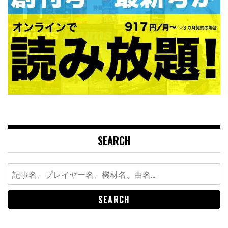
SEARCH
Search
for: