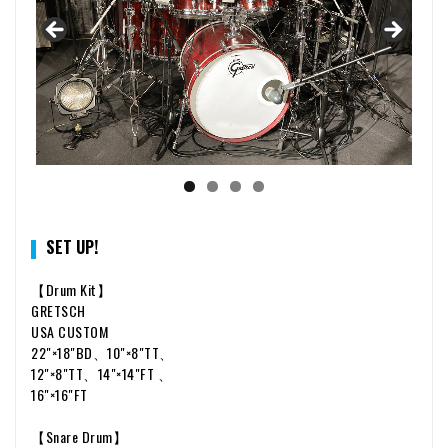
SET UP!
【Drum Kit】
GRETSCH
USA CUSTOM
22"×18"BD、10"×8"TT、
12"×8"TT、14"×14"FT 、
16"×16"FT
【Snare Drum】