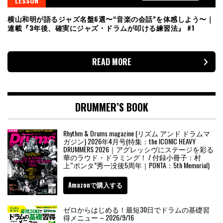
LESSON
横山和明が語るジャズ名盤6選〜“音楽の会話”を体感しよう〜｜
連載『3年後、確実にジャズ・ドラムが叩ける練習法』 #1
READ MORE
DRUMMER’S BOOK
Rhythm & Drums magazine (リズム アンド ドラムマ
ガジン) 2026年4月号(特集：the ICONIC HEAVY
DRUMMERS 2026｜アグレッシヴにステージを彩る
華のラウド・ドラミング！ / 付録小冊子：村
上“ポンタ”秀一没後5周年｜PONTA：5th Memorial)
Amazonで購入する
ゼロからはじめる！最短30日でドラムの基礎習
得メニュー – 2026/9/16