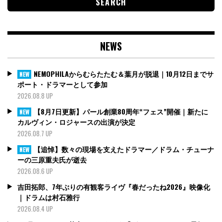
NEWS
NEMOPHILAからむらたたむ＆葉月が脱退｜10月12日までサ
NEW
ポート・ドラマーとして参加
2026.08.8 UP
【8月7日更新】パール創業80周年“フェス”開催｜新たに
NEW
カルヴィン・ロジャースの出演が決定
2026.08.7 UP
【追悼】数々の現場を支えたドラマー／ドラム・チューナ
NEW
ーの三原重夫氏が逝去
2026.08.6 UP
吉田拓郎、7年ぶりの有観客ライヴ『春だったね2026』映像化
｜ドラムは村石雅行
2026.08.4 UP