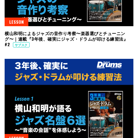
LESSON
横山和明によるジャズの音作り考察〜楽器選びとチューニン
グ〜｜連載『3年後、確実にジャズ・ドラムが叩ける練習法』
#2
サブスク