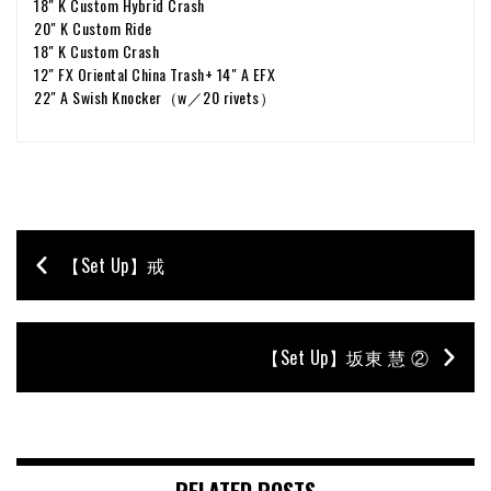
18" K Custom Hybrid Crash
20" K Custom Ride
18" K Custom Crash
12" FX Oriental China Trash+ 14" A EFX
22" A Swish Knocker（w／20 rivets）
【Set Up】戒
【Set Up】坂東 慧 ②