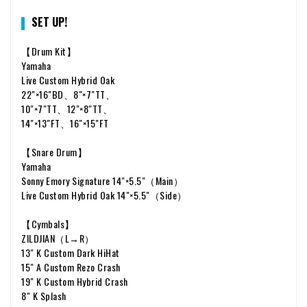
SET UP!
【Drum Kit】
Yamaha
Live Custom Hybrid Oak
22"×16"BD、8"×7"TT、
10"×7"TT、12"×8"TT、
14"×13"FT、16"×15"FT
【Snare Drum】
Yamaha
Sonny Emory Signature 14"×5.5"（Main）
Live Custom Hybrid Oak 14"×5.5"（Side）
【Cymbals】
ZILDJIAN（L→R）
13" K Custom Dark HiHat
15" A Custom Rezo Crash
19" K Custom Hybrid Crash
8" K Splash