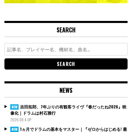
SEARCH
Search
for:
NEWS
吉田拓郎、7年ぶりの有観客ライヴ『春だったね2026』映
NEW
像化｜ドラムは村石雅行
2026.08.4 UP
1ヵ月でドラムの基本をマスター｜『ゼロからはじめる! 最
NEW