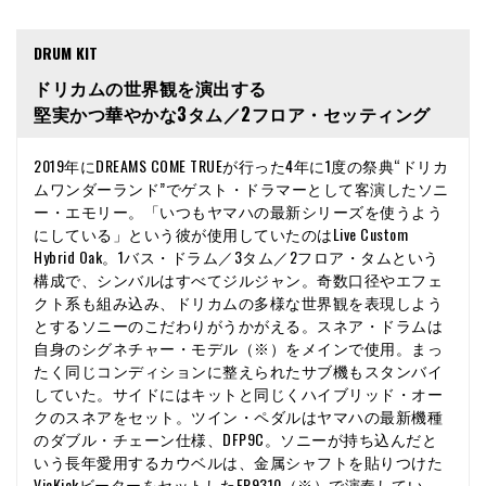
DRUM KIT
ドリカムの世界観を演出する
堅実かつ華やかな3タム／2フロア・セッティング
2019年にDREAMS COME TRUEが行った4年に1度の祭典“ドリカ
ムワンダーランド”でゲスト・ドラマーとして客演したソニ
ー・エモリー。「いつもヤマハの最新シリーズを使うよう
にしている」という彼が使用していたのはLive Custom
Hybrid Oak。1バス・ドラム／3タム／2フロア・タムという
構成で、シンバルはすべてジルジャン。奇数口径やエフェ
クト系も組み込み、ドリカムの多様な世界観を表現しよう
とするソニーのこだわりがうかがえる。スネア・ドラムは
自身のシグネチャー・モデル（※）をメインで使用。まっ
たく同じコンディションに整えられたサブ機もスタンバイ
していた。サイドにはキットと同じくハイブリッド・オー
クのスネアをセット。ツイン・ペダルはヤマハの最新機種
のダブル・チェーン仕様、DFP9C。ソニーが持ち込んだと
いう長年愛用するカウベルは、金属シャフトを貼りつけた
VicKickビーターをセットしたFP9310（※）で演奏してい