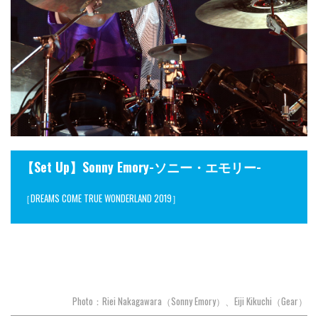
【Set Up】Sonny Emory-ソニー・エモリー-
［DREAMS COME TRUE WONDERLAND 2019］
Photo：Riei Nakagawara（Sonny Emory）、Eiji Kikuchi（Gear）