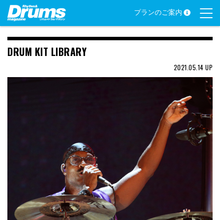
Skip
プランのご案内
to
content
DRUM KIT LIBRARY
2021.05.14
UP