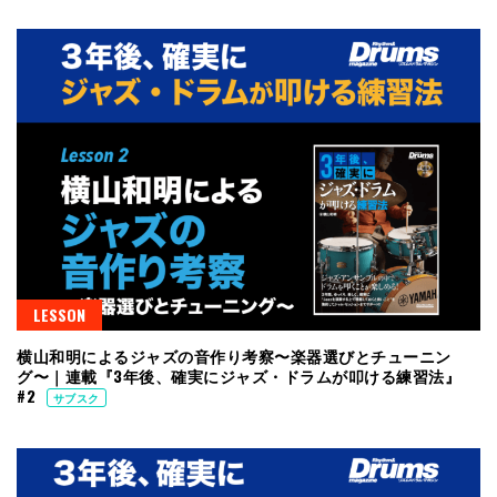
LESSON
横山和明によるジャズの音作り考察〜楽器選びとチューニン
グ〜｜連載『3年後、確実にジャズ・ドラムが叩ける練習法』
#2
サブスク