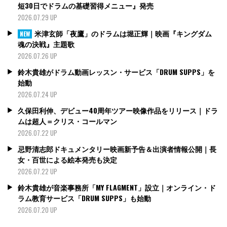
短30日でドラムの基礎習得メニュー』発売
2026.07.29 UP
米津玄師「夜鷹」のドラムは堀正輝｜映画『キングダム
NEW
魂の決戦』主題歌
2026.07.26 UP
鈴木貴雄がドラム動画レッスン・サービス「DRUM SUPPS」を
始動
2026.07.24 UP
久保田利伸、デビュー40周年ツアー映像作品をリリース｜ドラ
ムは超人＝クリス・コールマン
2026.07.22 UP
忌野清志郎ドキュメンタリー映画新予告＆出演者情報公開｜長
女・百世による絵本発売も決定
2026.07.22 UP
鈴木貴雄が音楽事務所「MY FLAGMENT」設立｜オンライン・ド
ラム教育サービス「DRUM SUPPS」も始動
2026.07.20 UP