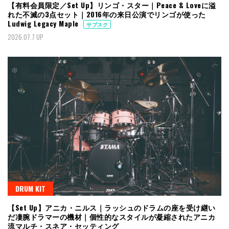
【有料会員限定／Set Up】リンゴ・スター｜Peace & Loveに溢
れた不滅の3点セット｜2016年の来日公演でリンゴが使った
Ludwig Legacy Maple
サブスク
2026.07.7 UP
DRUM KIT
【Set Up】アニカ・ニルス｜ラッシュのドラムの座を受け継い
だ凄腕ドラマーの機材｜個性的なスタイルが凝縮されたアニカ
流マルチ・スネア・セッティング