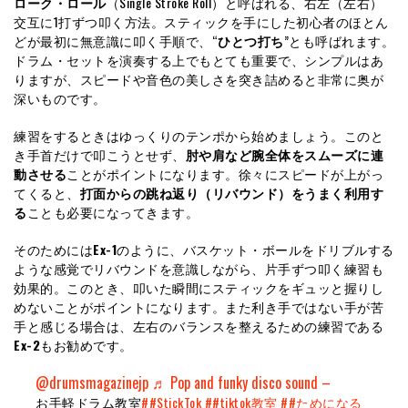
ローク・ロール
（Single Stroke Roll）と呼ばれる、右左（左右）
交互に1打ずつ叩く方法。スティックを手にした初心者のほとん
どが最初に無意識に叩く手順で、“
ひとつ打ち
”とも呼ばれます。
ドラム・セットを演奏する上でもとても重要で、シンプルはあ
りますが、スピードや音色の美しさを突き詰めると非常に奥が
深いものです。
練習をするときはゆっくりのテンポから始めましょう。このと
き手首だけで叩こうとせず、
肘や肩など腕全体をスムーズに連
動させる
ことがポイントになります。徐々にスピードが上がっ
てくると、
打面からの跳ね返り（リバウンド）をうまく利用す
る
ことも必要になってきます。
そのためには
Ex-1
のように、バスケット・ボールをドリブルする
ような感覚でリバウンドを意識しながら、片手ずつ叩く練習も
効果的。このとき、叩いた瞬間にスティックをギュッと握りし
めないことがポイントになります。また利き手ではない手が苦
手と感じる場合は、左右のバランスを整えるための練習である
Ex-2
もお勧めです。
@drumsmagazinejp
♬ Pop and funky disco sound –
お手軽ドラム教室
##StickTok
##tiktok教室
##ためになる