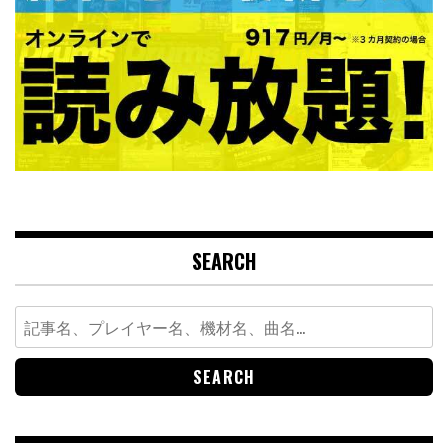
SEARCH
Search
for: