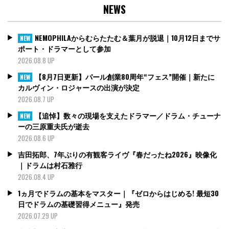
NEWS
NEMOPHILAからむらたたむ＆葉月が脱退｜10月12日までサ
NEW
ポート・ドラマーとして参加
2026.08.8 UP
【8月7日更新】パール創業80周年“フェス”開催｜新たに
NEW
カルヴィン・ロジャースの出演が決定
2026.08.7 UP
【追悼】数々の現場を支えたドラマー／ドラム・チューナ
NEW
ーの三原重夫氏が逝去
2026.08.6 UP
吉田拓郎、7年ぶりの有観客ライヴ『春だったね2026』映像化
｜ドラムは村石雅行
2026.08.4 UP
1ヵ月でドラムの基本をマスター｜『ゼロからはじめる! 最短30
日でドラムの基礎習得メニュー』発売
2026.07.29 UP