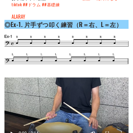
tiktok
##ドラム
##基礎練
ALARAY
◎Ex-1. 片手ずつ叩く練習（R＝右、L＝左）