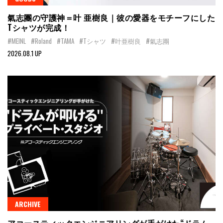
氣志團の守護神＝叶 亜樹良｜彼の愛器をモチーフにした
Tシャツが完成！
#MEINL
#Roland
#TAMA
#Tシャツ
#叶亜樹良
#氣志團
2026.08.1 UP
ARCHIVE
アコースティックエンジニアリングが手がけた“ドラム