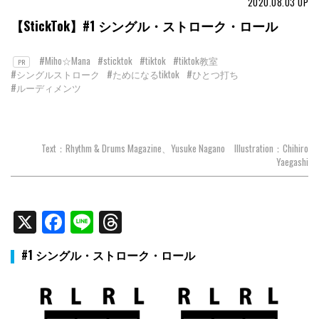
2020.08.03
UP
【StickTok】#1 シングル・ストローク・ロール
#Miho☆Mana
#sticktok
#tiktok
#tiktok教室
PR
#シングルストローク
#ためになるtiktok
#ひとつ打ち
#ルーディメンツ
Text：Rhythm & Drums Magazine、Yusuke Nagano Illustration：Chihiro
Yaegashi
X
Facebook
Line
Threads
#1 シングル・ストローク・ロール