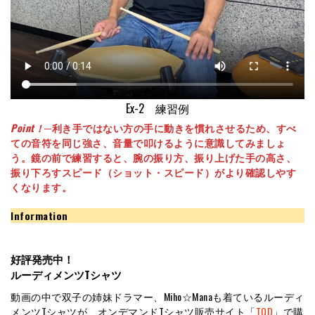
Ex-2 練習例
Point！
─利き手ではない方の手に動きを慣れさせるため、すべ
ての音符を同じ強さ、音量で叩けるように意識してみましょ
う。鏡の前で練習すると、腕の振り方、振り上げた手の高さ、
振り下ろすスピード（ショット・スピード）がより確認しやす
くなります。
Information
好評発売中！
ルーディメンツTシャツ
動画の中で双子の姉妹ドラマー、Miho☆Manaも着ているルーディ
メンツTシャツが、オンデマンドTシャツ販売サイト「
TOD
」で購