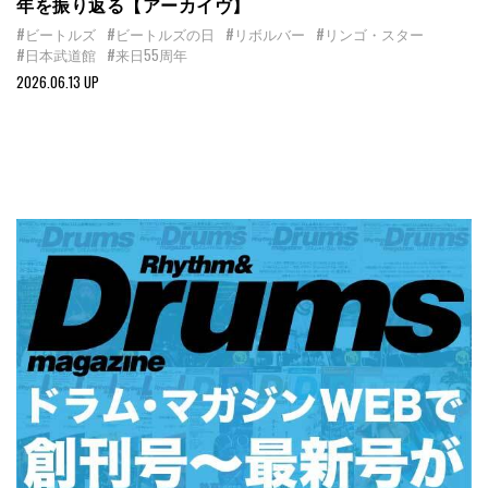
年を振り返る【アーカイヴ】
#ビートルズ
#ビートルズの日
#リボルバー
#リンゴ・スター
#日本武道館
#来日55周年
2026.06.13 UP