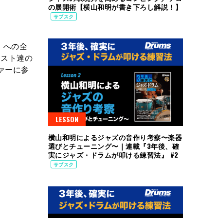
の展開術【横山和明が書き下ろし解説！】
サブスク
』への全
ィスト達の
ヴァーに参
LESSON
横山和明によるジャズの音作り考察〜楽器
選びとチューニング〜｜連載『3年後、確
実にジャズ・ドラムが叩ける練習法』 #2
サブスク