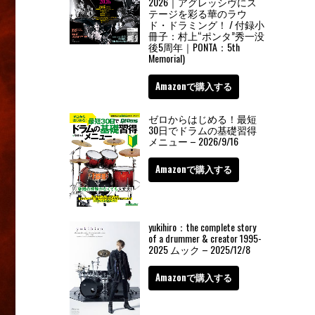
2026｜アグレッシヴにス
テージを彩る華のラウ
ド・ドラミング！ / 付録小
冊子：村上“ポンタ”秀一没
後5周年｜PONTA：5th
Memorial)
Amazonで購入する
ゼロからはじめる！最短
30日でドラムの基礎習得
メニュー – 2026/9/16
Amazonで購入する
yukihiro：the complete story
of a drummer & creator 1995-
2025 ムック – 2025/12/8
Amazonで購入する