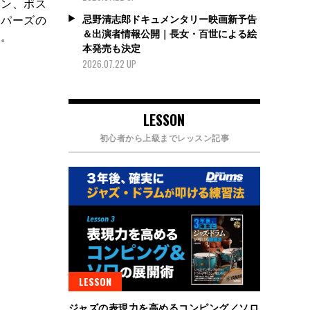
ーン、ポス
忌野清志郎ドキュメンタリー映画新予告
ッパーズの
＆出演者情報公開｜長女・百世による絵
る。
本発売も決定
2026.07.22 UP
LESSON
初心者から上級までレッスン記事
LESSON
ジャズの表現力を高めるコンピング／ソロ