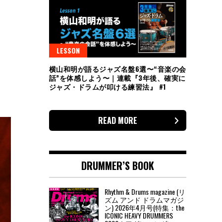
LESSON
横山和明が語るジャズ名盤6選〜“音楽の会
話”を体感しよう〜｜連載『3年後、確実に
ジャズ・ドラムが叩ける練習法』 #1
READ MORE
DRUMMER’S BOOK
Rhythm & Drums magazine (リ
ズム アンド ドラムマガジ
ン) 2026年4月号(特集：the
ICONIC HEAVY DRUMMERS