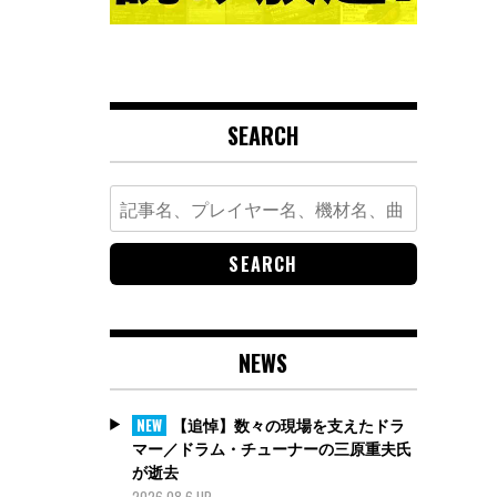
SEARCH
Search
for:
NEWS
【追悼】数々の現場を支えたドラ
NEW
マー／ドラム・チューナーの三原重夫氏
が逝去
2026.08.6 UP