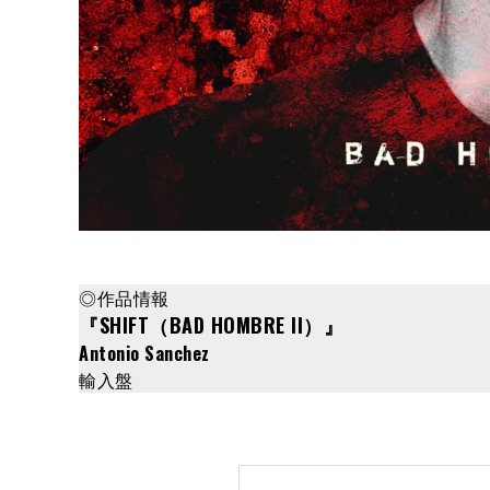
◎作品情報
『SHIFT（BAD HOMBRE II）』
Antonio Sanchez
輸入盤