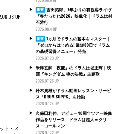
吉田拓郎、7年ぶりの有観客ライヴ
NEW
『春だったね2026』映像化｜ドラムは村
.06.08
UP
石雅行
2026.08.4 UP
1ヵ月でドラムの基本をマスター｜
NEW
『ゼロからはじめる! 最短30日でドラム
の基礎習得メニュー』発売
2026.07.29 UP
米津玄師「夜鷹」のドラムは堀正輝｜映
画『キングダム 魂の決戦』主題歌
2026.07.26 UP
鈴木貴雄がドラム動画レッスン・サービ
ス「DRUM SUPPS」を始動
2026.07.24 UP
ム
久保田利伸、デビュー40周年ツアー映像
作品をリリース｜ドラムは超人＝クリ
ス・コールマン
パット・メ
2026.07.22 UP