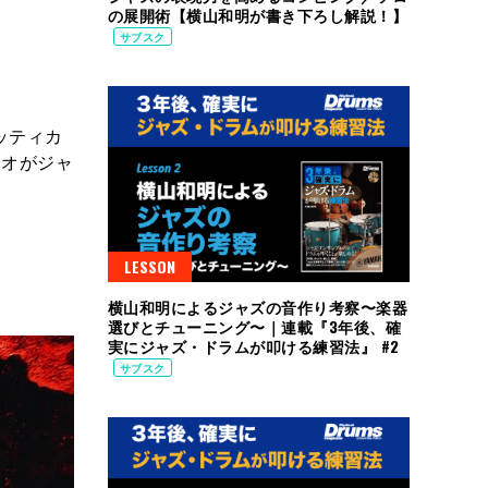
の展開術【横山和明が書き下ろし解説！】
サブスク
アッティカ
ニオがジャ
LESSON
横山和明によるジャズの音作り考察〜楽器
選びとチューニング〜｜連載『3年後、確
実にジャズ・ドラムが叩ける練習法』 #2
サブスク