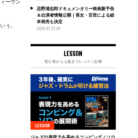
ティーヴン
忌野清志郎ドキュメンタリー映画新予告
＆出演者情報公開｜長女・百世による絵
本発売も決定
という。
2026.07.22 UP
LESSON
初心者から上級までレッスン記事
LESSON
ジャズの表現力を高めるコンピング／ソロ