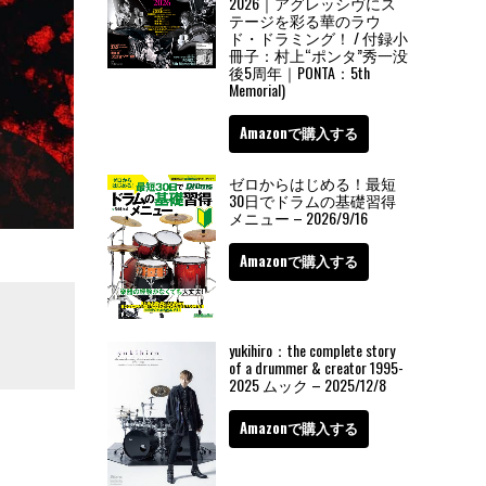
2026｜アグレッシヴにス
テージを彩る華のラウ
ド・ドラミング！ / 付録小
冊子：村上“ポンタ”秀一没
後5周年｜PONTA：5th
Memorial)
Amazonで購入する
ゼロからはじめる！最短
30日でドラムの基礎習得
メニュー – 2026/9/16
Amazonで購入する
yukihiro：the complete story
of a drummer & creator 1995-
2025 ムック – 2025/12/8
Amazonで購入する