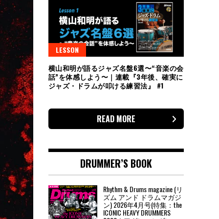
LESSON
横山和明が語るジャズ名盤6選〜“音楽の会
話”を体感しよう〜｜連載『3年後、確実に
ジャズ・ドラムが叩ける練習法』 #1
READ MORE
DRUMMER’S BOOK
Rhythm & Drums magazine (リ
ズム アンド ドラムマガジ
ン) 2026年4月号(特集：the
ICONIC HEAVY DRUMMERS