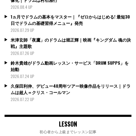
2026.08.4 UP
1ヵ月でドラムの基本をマスター｜『ゼロからはじめる! 最短30
日でドラムの基礎習得メニュー』発売
2026.07.29 UP
米津玄師「夜鷹」のドラムは堀正輝｜映画『キングダム 魂の決
戦』主題歌
2026.07.26 UP
鈴木貴雄がドラム動画レッスン・サービス「DRUM SUPPS」を
始動
2026.07.24 UP
久保田利伸、デビュー40周年ツアー映像作品をリリース｜ドラ
ムは超人＝クリス・コールマン
2026.07.22 UP
LESSON
初心者から上級までレッスン記事