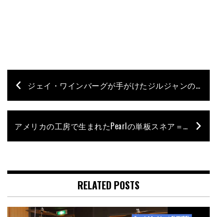
ジェイ・ワインバーグが手がけたジルジャンの7″ FX Break Bellがリリース｜博士 山本拓矢が試したNEW PRODUCTS
アメリカの工房で生まれたPearlの単板スネア＝MUSIC CITY CUSTOMの厳選モデルが入荷｜博士 山本拓矢が試したNEW PRODUCTS
RELATED POSTS