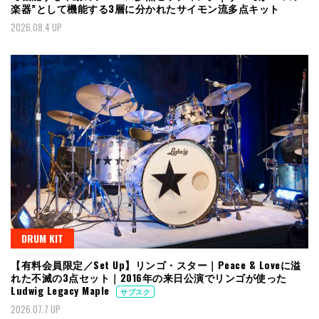
楽器”として機能する3層に分かれたサイモン流多点キット
2026.08.4 UP
DRUM KIT
【有料会員限定／Set Up】リンゴ・スター｜Peace & Loveに溢
れた不滅の3点セット｜2016年の来日公演でリンゴが使った
Ludwig Legacy Maple
サブスク
2026.07.7 UP