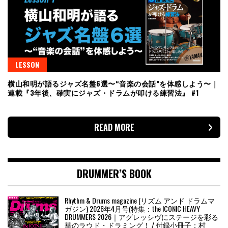
LESSON
横山和明が語るジャズ名盤6選〜“音楽の会話”を体感しよう〜｜
連載『3年後、確実にジャズ・ドラムが叩ける練習法』 #1
READ MORE
DRUMMER’S BOOK
Rhythm & Drums magazine (リズム アンド ドラムマ
ガジン) 2026年4月号(特集：the ICONIC HEAVY
DRUMMERS 2026｜アグレッシヴにステージを彩る
華のラウド・ドラミング！ / 付録小冊子：村