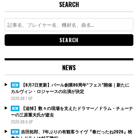
SEARCH
Search
for:
NEWS
【8月7日更新】パール創業80周年“フェス”開催｜新たに
NEW
カルヴィン・ロジャースの出演が決定
2026.08.7 UP
【追悼】数々の現場を支えたドラマー／ドラム・チューナ
NEW
ーの三原重夫氏が逝去
2026.08.6 UP
吉田拓郎、7年ぶりの有観客ライヴ『春だったね2026』映
NEW
像化｜ドラムは村石雅行