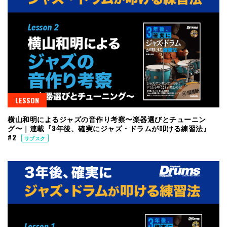
LESSON
横山和明によるジャズの音作り考察〜楽器選びとチューニン
グ〜｜連載『3年後、確実にジャズ・ドラムが叩ける練習法』
#2
サブスク