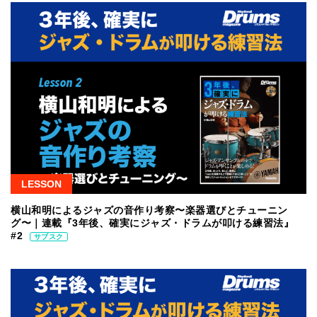
LESSON
横山和明によるジャズの音作り考察〜楽器選びとチューニン
グ〜｜連載『3年後、確実にジャズ・ドラムが叩ける練習法』
#2
サブスク