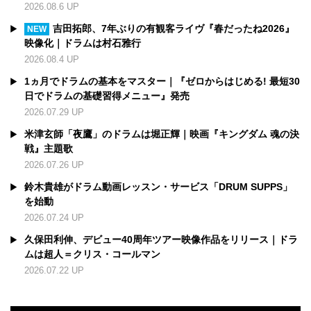
2026.08.6 UP
吉田拓郎、7年ぶりの有観客ライヴ『春だったね2026』
NEW
映像化｜ドラムは村石雅行
2026.08.4 UP
1ヵ月でドラムの基本をマスター｜『ゼロからはじめる! 最短30
日でドラムの基礎習得メニュー』発売
2026.07.29 UP
米津玄師「夜鷹」のドラムは堀正輝｜映画『キングダム 魂の決
戦』主題歌
2026.07.26 UP
鈴木貴雄がドラム動画レッスン・サービス「DRUM SUPPS」
を始動
2026.07.24 UP
久保田利伸、デビュー40周年ツアー映像作品をリリース｜ドラ
ムは超人＝クリス・コールマン
2026.07.22 UP