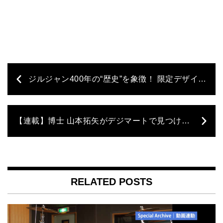
ジルジャン400年の“歴史”を象徴！ 限定デザインを施したスティック4モデルが登場!!
【連載】博士 山本拓矢がデジマートで見つけた今月の逸品 ♯18〜Pearl Joey Jordison Signature Snare Drums〜
RELATED POSTS