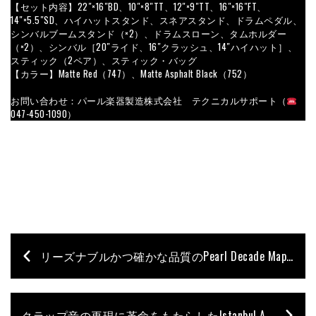
【セット内容】22″×16″BD、10″×8″TT、12″×9″TT、16″×16″FT、
14″×5.5″SD、ハイハットスタンド、スネアスタンド、ドラムペダル、
シンバルブームスタンド（×2）、ドラムスローン、タムホルダー
（×2）、シンバル［20″ライド、16″クラッシュ、14″ハイハット］、
スティック（2ペア）、スティック・バッグ
【カラー】Matte Red（747）、Matte Asphalt Black（752）
お問い合わせ：パール楽器製造株式会社 テクニカルサポート（
047-450-1090）
リーズナブルかつ確かな品質のPearl Decade Mapleシリーズに高級感溢れるアーティザンが仲間入り
クラップ音の再現に革命をもたらしたIstanbul Agop Clap Stack【連載｜博士 山本拓矢がデジマートで見つけた今月の逸品 ♯33】