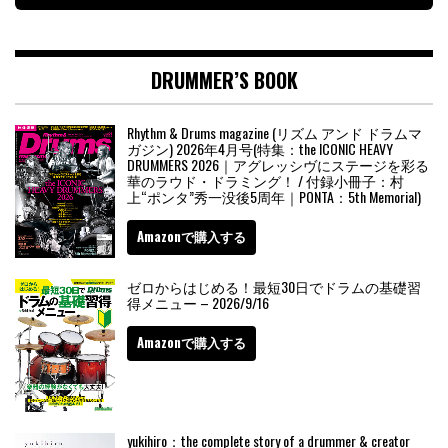
DRUMMER’S BOOK
Rhythm & Drums magazine (リズム アンド ドラムマ
ガジン) 2026年4月号(特集：the ICONIC HEAVY
DRUMMERS 2026｜アグレッシヴにステージを彩る
華のラウド・ドラミング！ / 付録小冊子：村
上“ポンタ”秀一没後5周年｜PONTA：5th Memorial)
Amazonで購入する
ゼロからはじめる！最短30日でドラムの基礎習
得メニュー – 2026/9/16
Amazonで購入する
yukihiro：the complete story of a drummer & creator