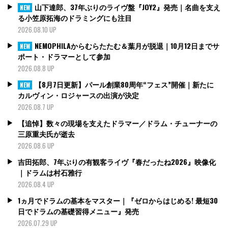
山下達郎、37年ぶりのライヴ盤『JOY2』発売｜名曲を支え
NEW
る小笠原拓海のドラミングにも注目
2026.08.10 UP
NEMOPHILAからむらたたむ＆葉月が脱退｜10月12日までサ
NEW
ポート・ドラマーとして参加
2026.08.8 UP
【8月7日更新】パール創業80周年“フェス”開催｜新たに
NEW
カルヴィン・ロジャースの出演が決定
2026.08.7 UP
【追悼】数々の現場を支えたドラマー／ドラム・チューナーの
三原重夫氏が逝去
2026.08.6 UP
吉田拓郎、7年ぶりの有観客ライヴ『春だったね2026』映像化
｜ドラムは村石雅行
2026.08.4 UP
1ヵ月でドラムの基本をマスター｜『ゼロからはじめる! 最短30
日でドラムの基礎習得メニュー』発売
2026.07.29 UP