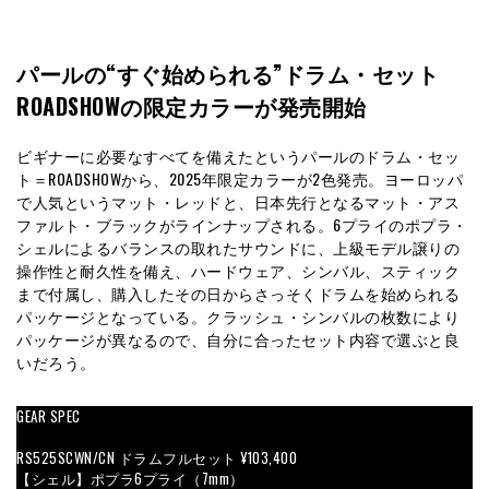
パールの“すぐ始められる”ドラム・セット
ROADSHOWの限定カラーが発売開始
ビギナーに必要なすべてを備えたというパールのドラム・セッ
ト＝ROADSHOWから、2025年限定カラーが2色発売。ヨーロッパ
で人気というマット・レッドと、日本先行となるマット・アス
ファルト・ブラックがラインナップされる。6プライのポプラ・
シェルによるバランスの取れたサウンドに、上級モデル譲りの
操作性と耐久性を備え、ハードウェア、シンバル、スティック
まで付属し、購入したその日からさっそくドラムを始められる
パッケージとなっている。クラッシュ・シンバルの枚数により
パッケージが異なるので、自分に合ったセット内容で選ぶと良
いだろう。
GEAR SPEC
RS525SCWN/CN ドラムフルセット ¥103,400
【シェル】ポプラ6プライ（7mm）