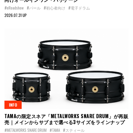
#eRoadshow
#パール
#初心者向け
#電子ドラム
2026.07.31 UP
INFO
TAMAの限定スネア「METALWORKS SNARE DRUM」が再販
売｜メインからサブまで選べる3サイズをラインナップ
#METALWORKS SNARE DRUM
#TAMA
#スティール