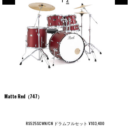
Matte Red（747）
Ma
RS525SCWN/CN ドラムフルセット ¥103,400