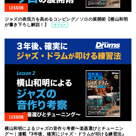
LESSON
ジャズの表現力を高めるコンピング／ソロの展開術【横山和明
が書き下ろし解説！】
サブスク
LESSON
横山和明によるジャズの音作り考察〜楽器選びとチューニン
グ〜｜連載『3年後、確実にジャズ・ドラムが叩ける練習法』