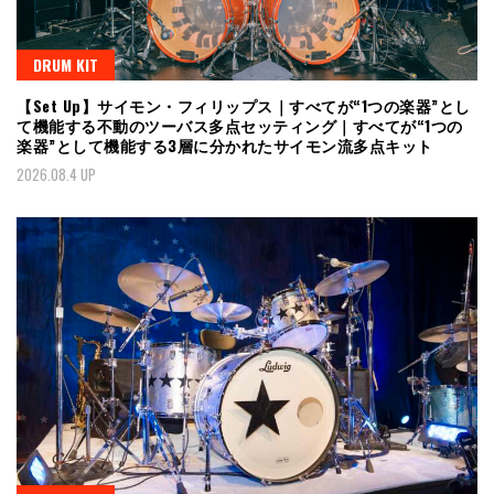
DRUM KIT
【Set Up】サイモン・フィリップス｜すべてが“1つの楽器”とし
て機能する不動のツーバス多点セッティング｜すべてが“1つの
楽器”として機能する3層に分かれたサイモン流多点キット
2026.08.4 UP