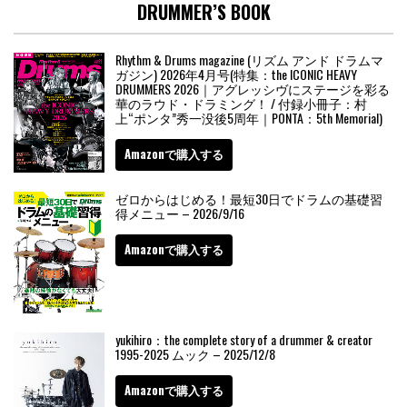
DRUMMER’S BOOK
Rhythm & Drums magazine (リズム アンド ドラムマ
ガジン) 2026年4月号(特集：the ICONIC HEAVY
DRUMMERS 2026｜アグレッシヴにステージを彩る
華のラウド・ドラミング！ / 付録小冊子：村
上“ポンタ”秀一没後5周年｜PONTA：5th Memorial)
Amazonで購入する
ゼロからはじめる！最短30日でドラムの基礎習
得メニュー – 2026/9/16
Amazonで購入する
yukihiro：the complete story of a drummer & creator
1995-2025 ムック – 2025/12/8
Amazonで購入する