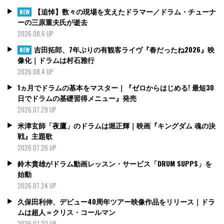
【追悼】数々の現場を支えたドラマー／ドラム・チューナ
NEW
ーの三原重夫氏が逝去
2026.08.6 UP
吉田拓郎、7年ぶりの有観客ライヴ『春だったね2026』映
NEW
像化｜ドラムは村石雅行
2026.08.4 UP
1ヵ月でドラムの基本をマスター｜『ゼロからはじめる! 最短30
日でドラムの基礎習得メニュー』発売
2026.07.29 UP
米津玄師「夜鷹」のドラムは堀正輝｜映画『キングダム 魂の決
戦』主題歌
2026.07.26 UP
鈴木貴雄がドラム動画レッスン・サービス「DRUM SUPPS」を
始動
2026.07.24 UP
久保田利伸、デビュー40周年ツアー映像作品をリリース｜ドラ
ムは超人＝クリス・コールマン
2026.07.22 UP