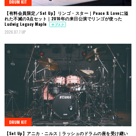
DRUM KIT
【有料会員限定／Set Up】リンゴ・スター｜Peace & Loveに溢
れた不滅の3点セット｜2016年の来日公演でリンゴが使った
Ludwig Legacy Maple
サブスク
2026.07.7 UP
DRUM KIT
【Set Up】アニカ・ニルス｜ラッシュのドラムの座を受け継い