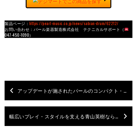
製品ページ：
https://pearl-music.co.jp/news/sabian-drum/62212/
お問い合わせ：パール楽器製造株式会社 テクニカルサポート（
047-450-1090）
アップデートが施されたパールのコンパクト・キット＝リズムトラベラーが3機種一挙発売！
幅広いプレイ・スタイルを支える青山英樹ならではのシグネチャー・スティックがレルニよりリリース