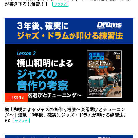
が書き下ろし解説！】
サブスク
LESSON
横山和明によるジャズの音作り考察〜楽器選びとチューニン
グ〜｜連載『3年後、確実にジャズ・ドラムが叩ける練習法』
#2
サブスク