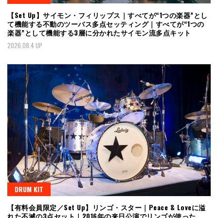
【Set Up】サイモン・フィリップス｜すべてが“1つの楽器”とし
て機能する不動のツーバス多点セッティング｜すべてが“1つの
楽器”として機能する3層に分かれたサイモン流多点キット
2026.08.4 UP
DRUM KIT
【有料会員限定／Set Up】リンゴ・スター｜Peace & Loveに溢
れた不滅の3点セット｜2016年の来日公演でリンゴが使った