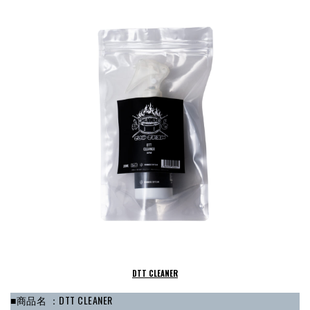
DTT CLEANER
■商品名 ：DTT CLEANER