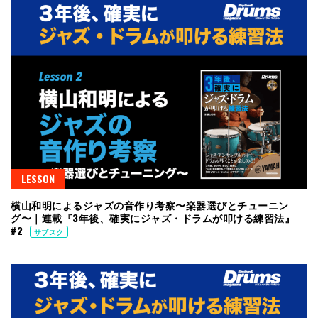
LESSON
横山和明によるジャズの音作り考察〜楽器選びとチューニン
グ〜｜連載『3年後、確実にジャズ・ドラムが叩ける練習法』
#2
サブスク