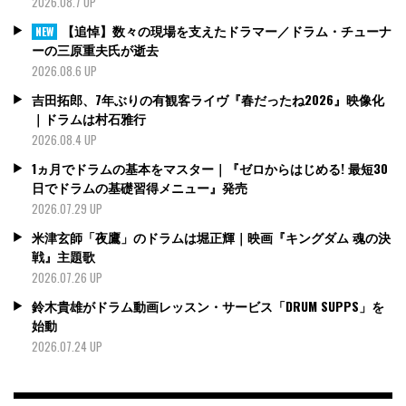
2026.08.7 UP
【追悼】数々の現場を支えたドラマー／ドラム・チューナ
NEW
ーの三原重夫氏が逝去
2026.08.6 UP
吉田拓郎、7年ぶりの有観客ライヴ『春だったね2026』映像化
｜ドラムは村石雅行
2026.08.4 UP
1ヵ月でドラムの基本をマスター｜『ゼロからはじめる! 最短30
日でドラムの基礎習得メニュー』発売
2026.07.29 UP
米津玄師「夜鷹」のドラムは堀正輝｜映画『キングダム 魂の決
戦』主題歌
2026.07.26 UP
鈴木貴雄がドラム動画レッスン・サービス「DRUM SUPPS」を
始動
2026.07.24 UP