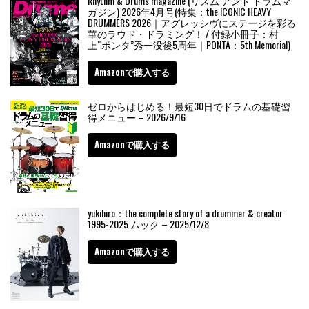
Rhythm & Drums magazine (リズム アンド ドラムマ
ガジン) 2026年4月号(特集：the ICONIC HEAVY
DRUMMERS 2026｜アグレッシヴにステージを彩る
華のラウド・ドラミング！ / 付録小冊子：村
上“ポンタ”秀一没後5周年｜PONTA：5th Memorial)
Amazonで購入する
ゼロからはじめる！最短30日でドラムの基礎習
得メニュー – 2026/9/16
Amazonで購入する
yukihiro：the complete story of a drummer & creator
1995-2025 ムック – 2025/12/8
Amazonで購入する