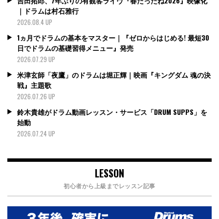
吉田拓郎、7年ぶりの有観客ライヴ『春だったね2026』映像化
｜ドラムは村石雅行
2026.08.4 UP
1ヵ月でドラムの基本をマスター｜『ゼロからはじめる! 最短30
日でドラムの基礎習得メニュー』発売
2026.07.29 UP
米津玄師「夜鷹」のドラムは堀正輝｜映画『キングダム 魂の決
戦』主題歌
2026.07.26 UP
鈴木貴雄がドラム動画レッスン・サービス「DRUM SUPPS」を
始動
2026.07.24 UP
LESSON
初心者から上級までレッスン記事