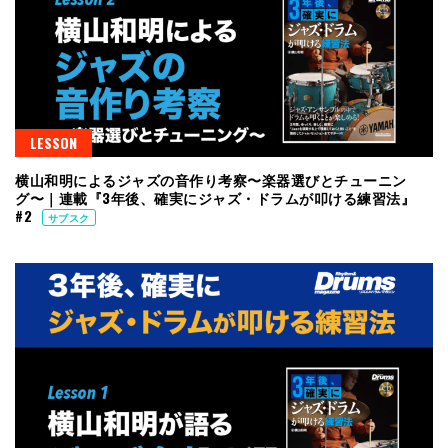
LESSON
横山和明によるジャズの音作り考察〜楽器選びとチューニン
グ〜｜連載『3年後、確実にジャズ・ドラムが叩ける練習法』
#2
サブスク