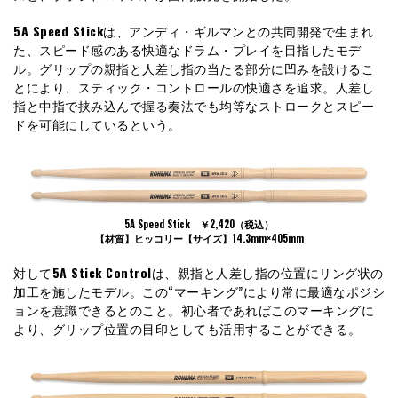
5A Speed Stick
は、アンディ・ギルマンとの共同開発で生まれ
た、スピード感のある快適なドラム・プレイを目指したモデ
ル。グリップの親指と人差し指の当たる部分に凹みを設けるこ
とにより、スティック・コントロールの快適さを追求。人差し
指と中指で挟み込んで握る奏法でも均等なストロークとスピー
ドを可能にしているという。
5A Speed Stick ￥2,420（税込）
【材質】ヒッコリー【サイズ】14.3mm×405mm
対して
5A Stick Control
は、親指と人差し指の位置にリング状の
加工を施したモデル。この“マーキング”により常に最適なポジシ
ョンを意識できるとのこと。初心者であればこのマーキングに
より、グリップ位置の目印としても活用することができる。