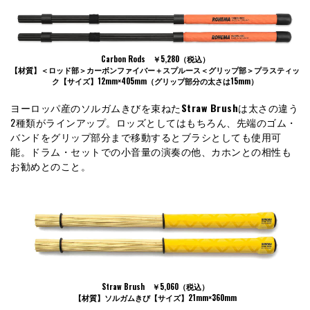
Carbon Rods ￥5,280（税込）
【材質】＜ロッド部＞カーボンファイバー＋スプルース＜グリップ部＞プラスティッ
ク【サイズ】12mm×405mm（グリップ部分の太さは15mm）
ヨーロッパ産のソルガムきびを束ねた
Straw Brush
は太さの違う
2種類がラインアップ。ロッズとしてはもちろん、先端のゴム・
バンドをグリップ部分まで移動するとブラシとしても使用可
能。ドラム・セットでの小音量の演奏の他、カホンとの相性も
お勧めとのこと。
Straw Brush ￥5,060（税込）
【材質】ソルガムきび【サイズ】21mm×360mm