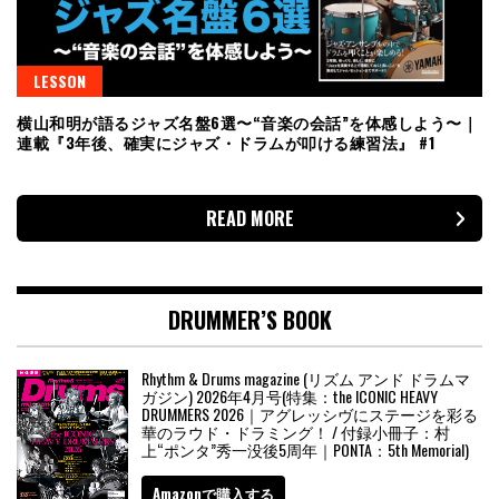
LESSON
横山和明が語るジャズ名盤6選〜“音楽の会話”を体感しよう〜｜
連載『3年後、確実にジャズ・ドラムが叩ける練習法』 #1
READ MORE
DRUMMER’S BOOK
Rhythm & Drums magazine (リズム アンド ドラムマ
ガジン) 2026年4月号(特集：the ICONIC HEAVY
DRUMMERS 2026｜アグレッシヴにステージを彩る
華のラウド・ドラミング！ / 付録小冊子：村
上“ポンタ”秀一没後5周年｜PONTA：5th Memorial)
Amazonで購入する