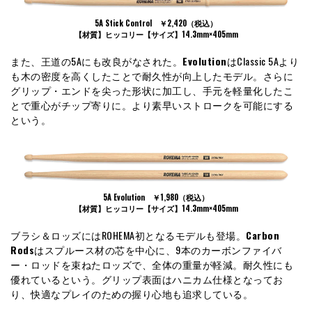
5A Stick Control ￥2,420（税込）
【材質】ヒッコリー【サイズ】14.3mm×405mm
また、王道の5Aにも改良がなされた。
Evolution
はClassic 5Aより
も木の密度を高くしたことで耐久性が向上したモデル。さらに
グリップ・エンドを尖った形状に加工し、手元を軽量化したこ
とで重心がチップ寄りに。より素早いストロークを可能にする
という。
5A Evolution ￥1,980（税込）
【材質】ヒッコリー【サイズ】14.3mm×405mm
ブラシ＆ロッズにはROHEMA初となるモデルも登場。
Carbon
Rods
はスプルース材の芯を中心に、9本のカーボンファイバ
ー・ロッドを束ねたロッズで、全体の重量が軽減。耐久性にも
優れているという。グリップ表面はハニカム仕様となってお
り、快適なプレイのための握り心地も追求している。