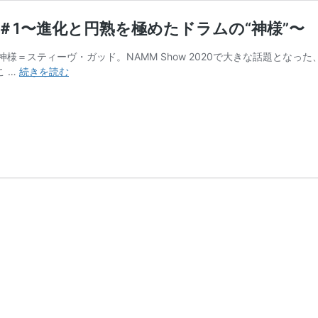
・ガッド ＃1〜進化と円熟を極めたドラムの“神様”〜
＝スティーヴ・ガッド。NAMM Show 2020で大きな話題となった、世
Archive
こ …
続きを読む
Interview
–
ス
テ
ィ
ー
ヴ・
ガ
ッ
ド
＃
1〜
進
化
と
円