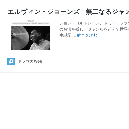
エルヴィン・ジョーンズ – 無二なるジ
ジョン・コルトレーン、トミー・フラ
の名演を残し、ジャンルを超えて世界
エ
生誕記 …
続きを読む
ル
ヴ
ィ
ン・
ドラマガWeb
ジ
ョ
ー
ン
ズ
–
無
二
な
る
ジ