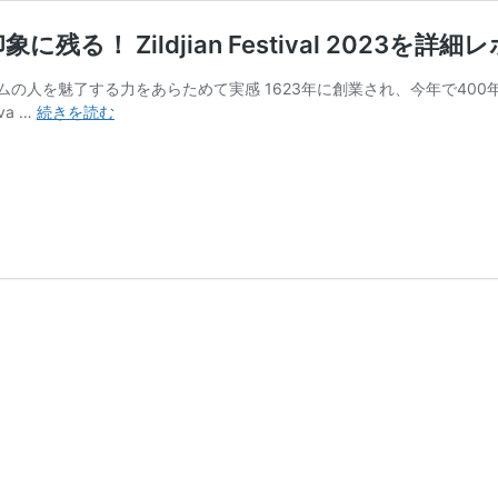
Zildjian Festival 2023を詳細レ
の人を魅了する力をあらためて実感 1623年に創業され、今年で40
来
va …
続きを読む
場
者
も
出
演
者
も
心
ゆ
く
ま
で
楽
し
む
姿