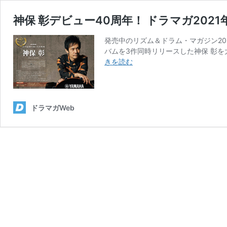
神保 彰デビュー40周年！ ドラマガ202
発売中のリズム＆ドラム・マガジン20
バムを3作同時リリースした神保 彰を
神
きを読む
保
彰
デ
ビ
ドラマガWeb
ュ
ー
40
周
年！
ド
ラ
マ
ガ
2021
年