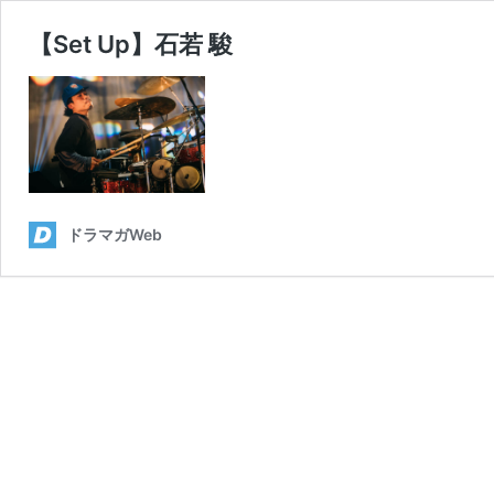
【Set Up】石若 駿
ドラマガWeb