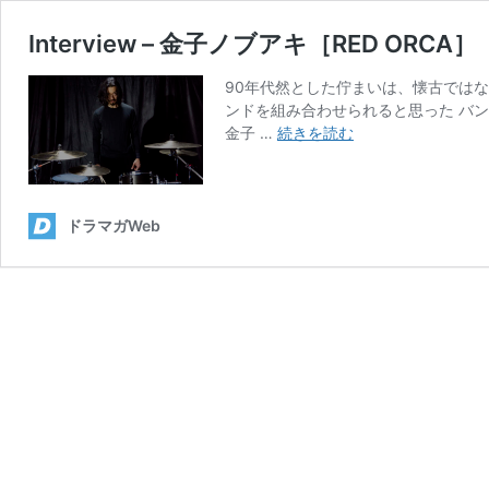
Interview – 金子ノブアキ［RED ORCA］
90年代然とした佇まいは、懐古では
ンドを組み合わせられると思った バ
Interview
金子 …
続きを読む
–
金
子
ノ
ドラマガWeb
ブ
ア
キ
［RED
ORCA］