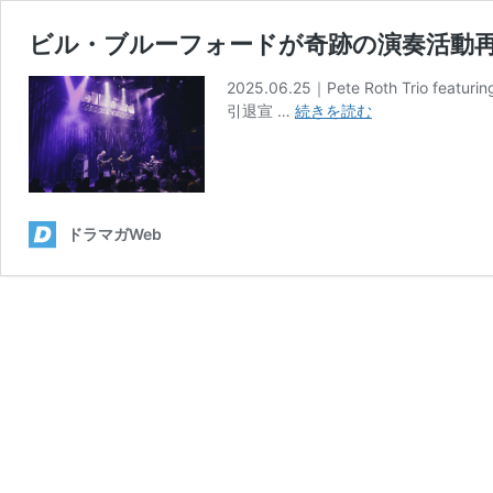
ビル・ブルーフォードが奇跡の演奏活動再
2025.06.25｜Pete Roth Tr
ビ
引退宣 …
続きを読む
ル・
ブ
ル
ー
フ
ドラマガWeb
ォ
ー
ド
が
奇
跡
の
演
奏
活
動