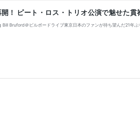
開！ ピート・ロス・トリオ公演で魅せた貫
io featuring Bill Bruford＠ビルボードライブ東京日本のファンが