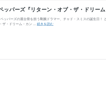
ト・チリ・ペッパーズ『リターン・オブ・ザ・ドリ
・ペッパーズの屋台骨を担う剛腕ドラマー、チャド・スミスの誕生日！ 
Cross
・ザ・ドリーム・カン …
続きを読む
Review
–
レ
ッ
ド・
ホ
ッ
ト・
チ
リ・
ペ
ッ
パ
ー
ズ
『リ