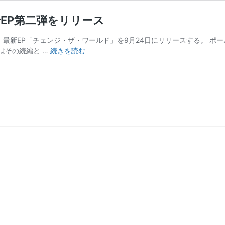
EP第二弾をリリース
最新EP「チェンジ・ザ・ワールド」を9月24日にリリースする。 ポール
リ
はその続編と …
続きを読む
ン
ゴ・
ス
タ
ー
が
前
作
か
ら
わ
ず
か
6
ヵ
月