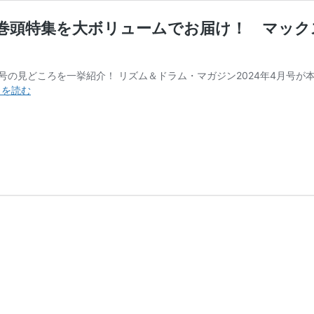
紙巻頭特集を大ボリュームでお届け！ マック
見どころを一挙紹介！ リズム＆ドラム・マガジン2024年4月号が本日3月15日
ド
きを読む
ラ
マ
ガ
2024
年
4
月
号
は、
勢
喜
遊
の
表
紙